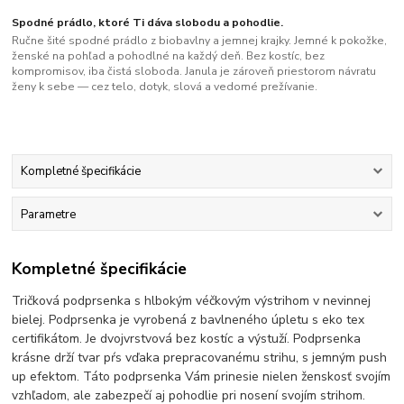
Spodné prádlo, ktoré Ti dáva slobodu a pohodlie.
Ručne šité spodné prádlo z biobavlny a jemnej krajky. Jemné k pokožke,
ženské na pohľad a pohodlné na každý deň. Bez kostíc, bez
kompromisov, iba čistá sloboda. Janula je zároveň priestorom návratu
ženy k sebe — cez telo, dotyk, slová a vedomé prežívanie.
Kompletné špecifikácie
Parametre
Kompletné špecifikácie
Tričková podprsenka s hlbokým véčkovým výstrihom v nevinnej
bielej. Podprsenka je vyrobená z bavlneného úpletu s eko tex
certifikátom. Je dvojvrstvová bez kostíc a výstuží. Podprsenka
krásne drží tvar pŕs vďaka prepracovanému strihu, s jemným push
up efektom. Táto podprsenka Vám prinesie nielen ženskosť svojím
vzhľadom, ale zabezpečí aj pohodlie pri nosení svojím strihom.