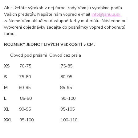
Ak si želáte výrokob v nej farbe, rady Vám ju vyrobíme podľa
Vašich predstáv. Napíšte nám vopred e-mail
info@janula.sk
,
zašleme Vám aktuálne dostupné farby materiálu. Následne pri
vytvorení objednávky zadajte do poznámky vopred dohodnutú
farbu.
ROZMERY JEDNOTLIVÝCH VEĽKOSTÍ v CM:
Obvod pod prsiami
Obvod cez prsia
XS
70-75 75-85
S
75-80 80-95
M
80-85 85-95
L
85-90 90-100
XL
90-95 95-105
XXL
95-100 100-110