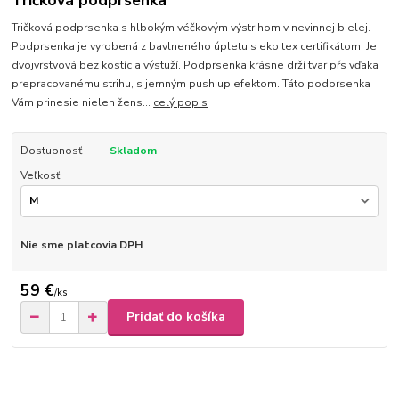
Tričková podprsenka
Tričková podprsenka s hlbokým véčkovým výstrihom v nevinnej bielej.
Podprsenka je vyrobená z bavlneného úpletu s eko tex certifikátom. Je
dvojvrstvová bez kostíc a výstuží. Podprsenka krásne drží tvar pŕs vďaka
prepracovanému strihu, s jemným push up efektom. Táto podprsenka
Vám prinesie nielen žens...
celý popis
Dostupnosť
Skladom
Veľkosť
Nie sme platcovia DPH
59 €
/
ks
Pridať do košíka