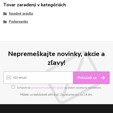
Tovar zaradený v kategóriách
Spodné prádlo
Podprsenky
Nepremeškajte novinky, akcie a
zľavy!
Prihlásiť sa
Súhlasím so
spracovaním osobných údajov
za účelom zasielania newslettera.
Môžete sa kedykoľvek odhlásiť. Zasielame raz za 14 dní.