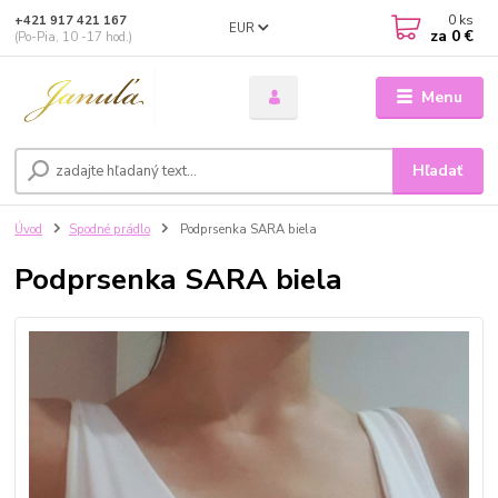
0
ks
+421 917 421 167
EUR
za
0 €
(Po-Pia, 10 -17 hod.)
Menu
Hľadať
Úvod
Spodné prádlo
Podprsenka SARA biela
Podprsenka SARA biela