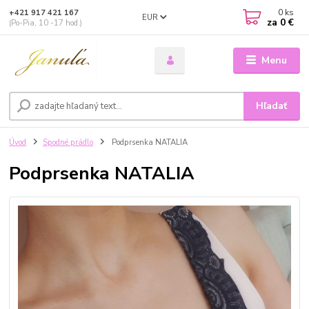
0
ks
+421 917 421 167
EUR
za
0 €
(Po-Pia, 10 -17 hod.)
Menu
Hľadať
Úvod
Spodné prádlo
Podprsenka NATALIA
Podprsenka NATALIA