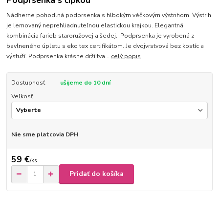
Podprsenka s čipkou
Nádherne pohodlná podprsenka s hlbokým véčkovým výstrihom. Výstrih
je lemovaný neprehliadnuteľnou elastickou krajkou. Elegantná
kombinácia farieb staroružovej a šedej. Podprsenka je vyrobená z
bavlneného úpletu s eko tex certifikátom. Je dvojvrstvová bez kostíc a
výstuží. Podprsenka krásne drží tva...
celý popis
Dostupnosť
ušijeme do 10 dní
Veľkosť
Nie sme platcovia DPH
59 €
/
ks
Pridať do košíka