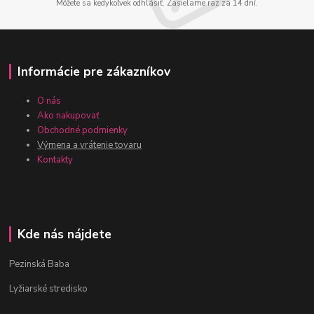
Môžete sa kedykoľvek odhlásiť. Zasielame raz za 14 dní.
Informácie pre zákazníkov
O nás
Ako nakupovať
Obchodné podmienky
Výmena a vrátenie tovaru
Kontakty
Kde nás nájdete
Pezinská Baba
Lyžiarské stredisko