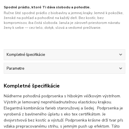
Spodné prádlo, ktoré Ti dáva slobodu a pohodlie.
Ručne šité spodné prádlo z biobavlny a jemnej krajky. Jemné k pokožke,
ženské na pohľad a pohodlné na každý deň. Bez kostíc, bez
kompromisov, iba čistá sloboda. Janula je zároveň priestorom návratu
ženy k sebe — cez telo, dotyk, slová a vedomé prežívanie.
Kompletné špecifikácie
Parametre
Kompletné špecifikácie
Nádherne pohodlná podprsenka s hlbokým véčkovým výstrihom.
Výstrih je lemovaný neprehliadnuteľnou elastickou krajkou.
Elegantná kombinácia farieb staroružovej a šedej. Podprsenka je
vyrobená z bavlneného úpletu s eko tex certifikátom. Je
dvojvrstvová bez kostíc a výstuží. Podprsenka krásne drží tvar pŕs
vďaka prepracovanému strihu, s jemným push up efektom. Táto