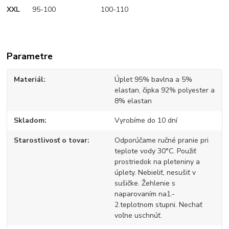
XXL
95-100 100-110
Parametre
Materiál
Úplet 95% bavlna a 5%
elastan, čipka 92% polyester a
8% elastan
Skladom
Vyrobíme do 10 dní
Starostlivosť o tovar
Odporúčame ručné pranie pri
teplote vody 30°C. Použiť
prostriedok na pleteniny a
úplety. Nebieliť, nesušiť v
sušičke. Žehlenie s
naparovaním na1.-
2.teplotnom stupni. Nechať
voľne uschnúť.