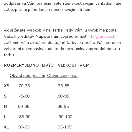
podprsenka Vám prinesie nielen ženskosť svojím vzhľadom, ale
zabezpečí aj pohodlie pri nosení svojím strihom.
Ak si želáte výrokob v nej farbe, rady Vám ju vyrobíme podľa
Vašich predstáv. Napíšte nám vopred e-mail
info@janula.sk
,
zašleme Vám aktuálne dostupné farby materiálu. Následne pri
vytvorení objednávky zadajte do poznámky vopred dohodnutú
farbu.
ROZMERY JEDNOTLIVÝCH VEĽKOSTÍ v CM:
Obvod pod prsiami
Obvod cez prsia
XS
70-75 75-85
S
75-80 80-95
M
80-85 85-95
L
85-90 90-100
XL
90-95 95-105