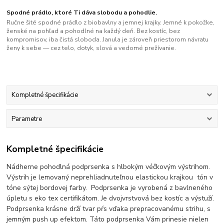
Spodné prádlo, ktoré Ti dáva slobodu a pohodlie.
Ručne šité spodné prádlo z biobavlny a jemnej krajky. Jemné k pokožke,
ženské na pohľad a pohodlné na každý deň. Bez kostíc, bez
kompromisov, iba čistá sloboda. Janula je zároveň priestorom návratu
ženy k sebe — cez telo, dotyk, slová a vedomé prežívanie.
Kompletné špecifikácie
Parametre
Kompletné špecifikácie
Nádherne pohodlná podprsenka s hlbokým véčkovým výstrihom.
Výstrih je lemovaný neprehliadnuteľnou elastickou krajkou tón v
tóne sýtej bordovej farby. Podprsenka je vyrobená z bavlneného
úpletu s eko tex certifikátom. Je dvojvrstvová bez kostíc a výstuží.
Podprsenka krásne drží tvar pŕs vďaka prepracovanému strihu, s
jemným push up efektom. Táto podprsenka Vám prinesie nielen