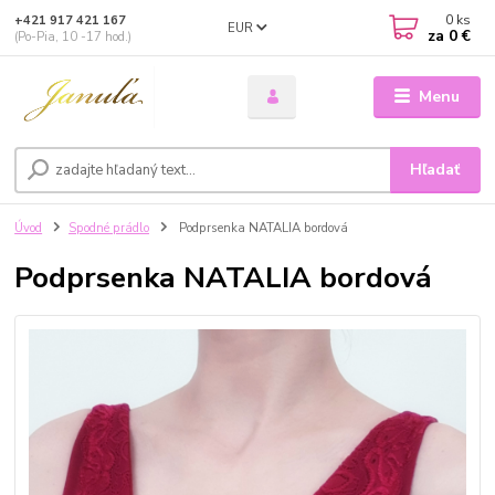
0
ks
+421 917 421 167
EUR
za
0 €
(Po-Pia, 10 -17 hod.)
Menu
Hľadať
Úvod
Spodné prádlo
Podprsenka NATALIA bordová
Podprsenka NATALIA bordová