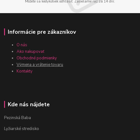
Môžete sa kedykoľvek odhlásiť. Zasielame raz za 14 dní.
Informácie pre zákazníkov
O nás
Ako nakupovať
Obchodné podmienky
Výmena a vrátenie tovaru
Kontakty
Kde nás nájdete
Pezinská Baba
Lyžiarské stredisko