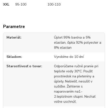
XXL
95-100 100-110
Parametre
Materiál
Úplet 95% bavlna a 5%
elastan, čipka 92% polyester a
8% elastan
Skladom
Vyrobíme do 10 dní
Starostlivosť o tovar
Odporúčame ručné pranie pri
teplote vody 30°C. Použiť
prostriedok na pleteniny a
úplety. Nebieliť, nesušiť v
sušičke. Žehlenie s
naparovaním na1.-
2.teplotnom stupni. Nechať
voľne uschnúť.