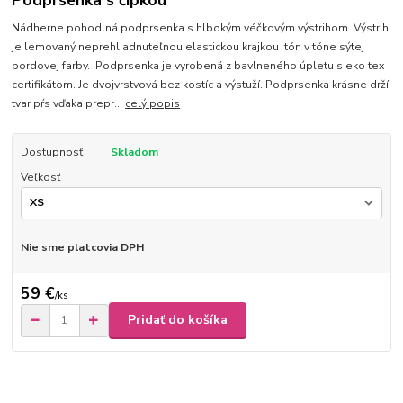
Podprsenka s čipkou
Nádherne pohodlná podprsenka s hlbokým véčkovým výstrihom. Výstrih
je lemovaný neprehliadnuteľnou elastickou krajkou tón v tóne sýtej
bordovej farby. Podprsenka je vyrobená z bavlneného úpletu s eko tex
certifikátom. Je dvojvrstvová bez kostíc a výstuží. Podprsenka krásne drží
tvar pŕs vďaka prepr...
celý popis
Dostupnosť
Skladom
Veľkosť
Nie sme platcovia DPH
59 €
/
ks
Pridať do košíka