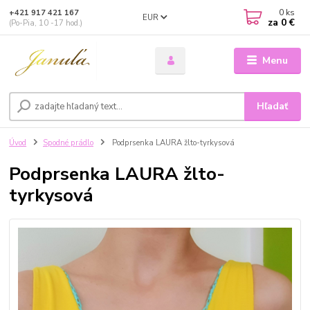
0
ks
+421 917 421 167
EUR
za
0 €
(Po-Pia, 10 -17 hod.)
Menu
Hľadať
Úvod
Spodné prádlo
Podprsenka LAURA žlto-tyrkysová
Podprsenka LAURA žlto-
tyrkysová