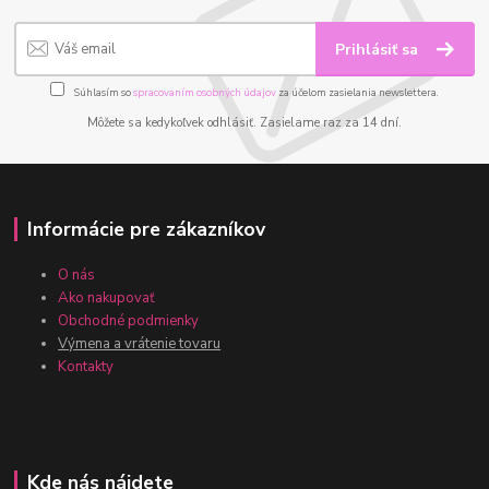
Prihlásiť sa
Súhlasím so
spracovaním osobných údajov
za účelom zasielania newslettera.
Môžete sa kedykoľvek odhlásiť. Zasielame raz za 14 dní.
Informácie pre zákazníkov
O nás
Ako nakupovať
Obchodné podmienky
Výmena a vrátenie tovaru
Kontakty
Kde nás nájdete