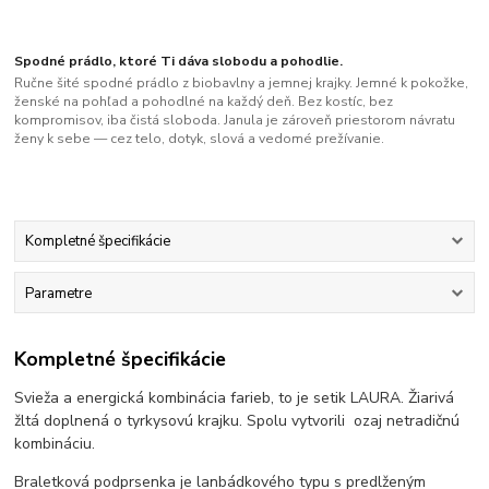
Spodné prádlo, ktoré Ti dáva slobodu a pohodlie.
Ručne šité spodné prádlo z biobavlny a jemnej krajky. Jemné k pokožke,
ženské na pohľad a pohodlné na každý deň. Bez kostíc, bez
kompromisov, iba čistá sloboda. Janula je zároveň priestorom návratu
ženy k sebe — cez telo, dotyk, slová a vedomé prežívanie.
Kompletné špecifikácie
Parametre
Kompletné špecifikácie
Svieža a energická kombinácia farieb, to je setik LAURA. Žiarivá
žltá doplnená o tyrkysovú krajku. Spolu vytvorili ozaj netradičnú
kombináciu.
Braletková podprsenka je lanbádkového typu s predlženým