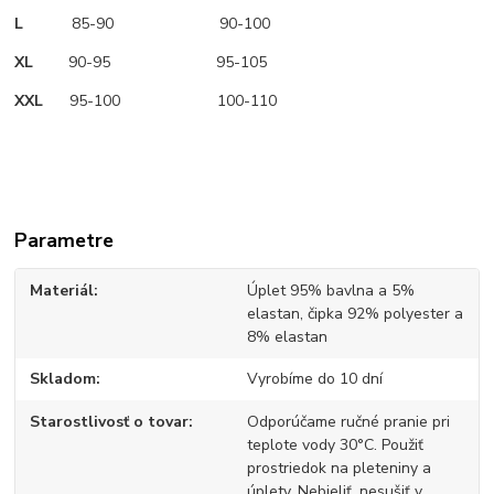
L
85-90 90-100
XL
90-95 95-105
XXL
95-100 100-110
Parametre
Materiál
Úplet 95% bavlna a 5%
elastan, čipka 92% polyester a
8% elastan
Skladom
Vyrobíme do 10 dní
Starostlivosť o tovar
Odporúčame ručné pranie pri
teplote vody 30°C. Použiť
prostriedok na pleteniny a
úplety. Nebieliť, nesušiť v