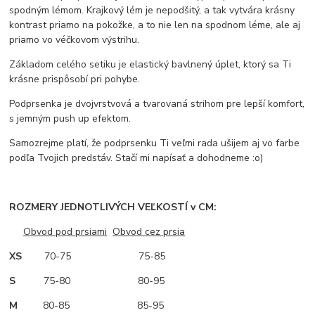
spodným lémom. Krajkový lém je nepodšitý, a tak vytvára krásny
kontrast priamo na pokožke, a to nie len na spodnom léme, ale aj
priamo vo véčkovom výstrihu.
Základom celého setiku je elastický bavlnený úplet, ktorý sa Ti
krásne prispôsobí pri pohybe.
Podprsenka je dvojvrstvová a tvarovaná strihom pre lepší komfort,
s jemným push up efektom.
Samozrejme platí, že podprsenku Ti veľmi rada ušijem aj vo farbe
podľa Tvojich predstáv. Stačí mi napísať a dohodneme :o)
ROZMERY JEDNOTLIVÝCH VEĽKOSTÍ v CM:
Obvod pod prsiami
Obvod cez prsia
XS
70-75 75-85
S
75-80 80-95
M
80-85 85-95