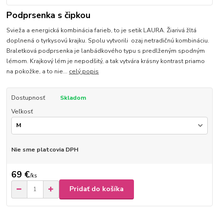
Podprsenka s čipkou
Svieža a energická kombinácia farieb, to je setik LAURA. Žiarivá žltá
doplnená o tyrkysovú krajku. Spolu vytvorili ozaj netradičnú kombináciu.
Braletková podprsenka je lanbádkového typu s predlženým spodným
lémom. Krajkový lém je nepodšitý, a tak vytvára krásny kontrast priamo
na pokožke, a to nie...
celý popis
Dostupnosť
Skladom
Veľkosť
Nie sme platcovia DPH
69 €
/
ks
Pridať do košíka