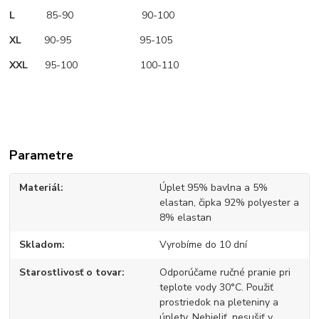
L
85-90 90-100
XL
90-95 95-105
XXL
95-100 100-110
Parametre
Materiál
Úplet 95% bavlna a 5%
elastan, čipka 92% polyester a
8% elastan
Skladom
Vyrobíme do 10 dní
Starostlivosť o tovar
Odporúčame ručné pranie pri
teplote vody 30°C. Použiť
prostriedok na pleteniny a
úplety. Nebieliť, nesušiť v