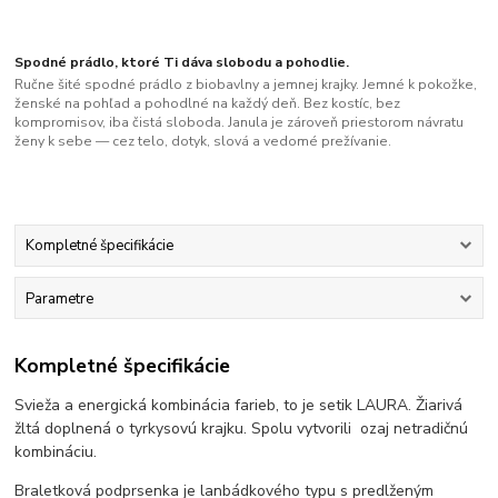
Spodné prádlo, ktoré Ti dáva slobodu a pohodlie.
Ručne šité spodné prádlo z biobavlny a jemnej krajky. Jemné k pokožke,
ženské na pohľad a pohodlné na každý deň. Bez kostíc, bez
kompromisov, iba čistá sloboda. Janula je zároveň priestorom návratu
ženy k sebe — cez telo, dotyk, slová a vedomé prežívanie.
Kompletné špecifikácie
Parametre
Kompletné špecifikácie
Svieža a energická kombinácia farieb, to je setik LAURA. Žiarivá
žltá doplnená o tyrkysovú krajku. Spolu vytvorili ozaj netradičnú
kombináciu.
Braletková podprsenka je lanbádkového typu s predlženým