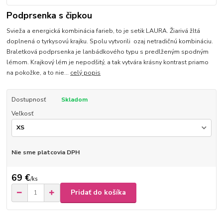
Podprsenka s čipkou
Svieža a energická kombinácia farieb, to je setik LAURA. Žiarivá žltá
doplnená o tyrkysovú krajku. Spolu vytvorili ozaj netradičnú kombináciu.
Braletková podprsenka je lanbádkového typu s predlženým spodným
lémom. Krajkový lém je nepodšitý, a tak vytvára krásny kontrast priamo
na pokožke, a to nie...
celý popis
Dostupnosť
Skladom
Veľkosť
Nie sme platcovia DPH
69 €
/
ks
Pridať do košíka