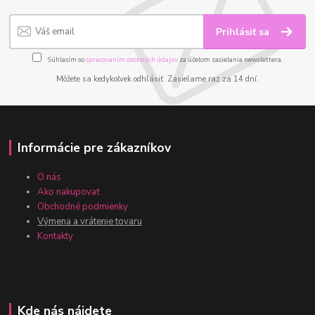
Prihlásiť sa
Súhlasím so
spracovaním osobných údajov
za účelom zasielania newslettera.
Môžete sa kedykoľvek odhlásiť. Zasielame raz za 14 dní.
Informácie pre zákazníkov
O nás
Ako nakupovať
Obchodné podmienky
Výmena a vrátenie tovaru
Kontakty
Kde nás nájdete