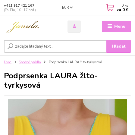
0
ks
+421 917 421 167
EUR
za
0 €
(Po-Pia, 10 -17 hod.)
Menu
Hľadať
Úvod
Spodné prádlo
Podprsenka LAURA žlto-tyrkysová
Podprsenka LAURA žlto-
tyrkysová