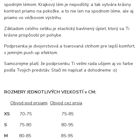
spodným lémom. Krajkový lém je nepodšitý, a tak vytvára krásny
kontrast priamo na pokožke, a to nie len na spodnom léme, ale aj
priamo vo véčkovom výstrihu.
Základom celého setiku je elastický bavlnený úplet, ktorý sa Ti
krásne prispôsobí pri pohybe.
Podprsenka je dvojvrstvová a tvarovaná strihom pre lepší komfort,
s jemným push up efektom.
Samozrejme platí, že podprsenku Ti veľmi rada ušijem aj vo farbe
podľa Tvojich predstáv. Stačí mi napísať a dohodneme :o)
ROZMERY JEDNOTLIVÝCH VEĽKOSTÍ v CM:
Obvod pod prsiami
Obvod cez prsia
XS
70-75 75-85
S
75-80 80-95
M
80-85 85-95