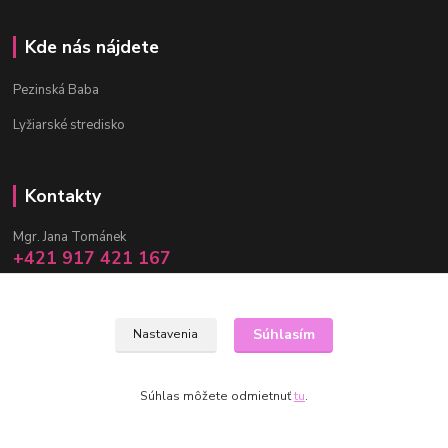
Kde nás nájdete
Pezinská Baba
Lyžiarské stredisko
Kontakty
Mgr. Jana Tománek
+421 917 421 167
(Po-Pia, 10 -17 hod.)
info@janula.sk
Súhlasím
Nastavenia
Súhlas môžete odmietnuť
tu
.