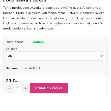
Podprsenka s čipkou
Tento model som vytvorila presne podľa môjho gusta. Aj strihom, aj
farebne. Preto je aj nositeľkou môjho mena JANUĽA. Nádherná svieža
kombinácia lila odtieňa fialkovej a tyrkysovej. S véčkovým výstrihom a
krajku som pridala aj na chrbátik. No vyhrala som sa s ňou :o) Je niečo
medzi podprsenkou a ...
celý popis
Dostupnosť
Skladom
Veľkosť
Nie sme platcovia DPH
70 €
/
ks
Pridať do košíka