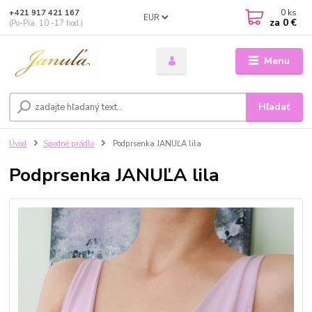
0
ks
+421 917 421 167
EUR
za
0 €
(Po-Pia, 10 -17 hod.)
Menu
Hľadať
Úvod
Spodné prádlo
Podprsenka JANUĽA lila
Podprsenka JANUĽA lila