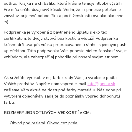
outfitu. Krajka na chrbatiku, ktorá krásne lemuje hlboký výstrih.
Pre mňa určite dizajnový kúsok. Verím, že Ti prinesie potešenie
zmyslov, príjemné pohodlíčko a pocit ženskosti rovnako ako mne
:o)
Podprsenka je vyrobená z bavlneného úpletu s eko tex
certifikátom. Je dvojvrstvová bez kostíc a výstuží. Podprsenka
krásne drží tvar pŕs vďaka prepracovanému strihu, s jemným push
up efektom. Táto podprsenka Vám prinesie nielen ženskosť svojím
vzhľadom, ale zabezpečí aj pohodlie pri nosení svojím strihom.
Ak si želáte výrokob v nej farbe, rady Vám ju vyrobíme podľa
Vašich predstáv. Napíšte nám vopred e-mail
info@janula.sk
,
zašleme Vám aktuálne dostupné farby materiálu. Následne pri
vytvorení objednávky zadajte do poznámky vopred dohodnutú
farbu.
ROZMERY JEDNOTLIVÝCH VEĽKOSTÍ v CM:
Obvod pod prsiami
Obvod cez prsia