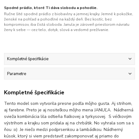
Spodné prádlo, ktoré Ti dáva slobodu a pohodlie.
Ručne šité spodné prádlo z biobavlny a jemnej krajky. Jemné k pokožke,
ženské na pohľad a pohodlné na každý deň. Bez kostíc, bez
kompromisov, iba čistá sloboda. Janula je zároveň priestorom návratu
ženy k sebe — cez telo, dotyk, slová a vedomé prežívanie.
Kompletné špecifikácie
Parametre
Kompletné špecifikácie
Tento model som vytvorila presne podľa môjho gusta. Aj strihom,
aj farebne. Preto je aj nositeľkou môjho mena JANUĽA. Nádherná
svieža kombinácia lila odtieňa fialkovej a tyrkysovej. S véčkovým
výstrihom a krajku som pridala aj na chrbátik. No vyhrala som sa s
ňou :o) Je niečo medzi podprsenkou a lambádkou. Nádherný
kúsok, ktorý si viem predstaviť zakomponovať aj priamo do