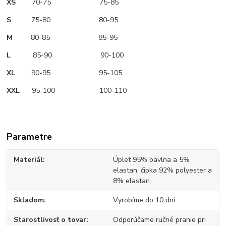
XS
70-75 75-85
S
75-80 80-95
M
80-85 85-95
L
85-90 90-100
XL
90-95 95-105
XXL
95-100 100-110
Parametre
Materiál
Úplet 95% bavlna a 5%
elastan, čipka 92% polyester a
8% elastan
Skladom
Vyrobíme do 10 dní
Starostlivosť o tovar
Odporúčame ručné pranie pri