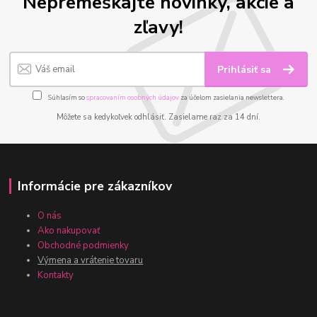
Nepremeškajte novinky, akcie a
zľavy!
Prihlásiť sa
Súhlasím so
spracovaním osobných údajov
za účelom zasielania newslettera.
Môžete sa kedykoľvek odhlásiť. Zasielame raz za 14 dní.
Informácie pre zákazníkov
O nás
Ako nakupovať
Obchodné podmienky
Výmena a vrátenie tovaru
Kontakty