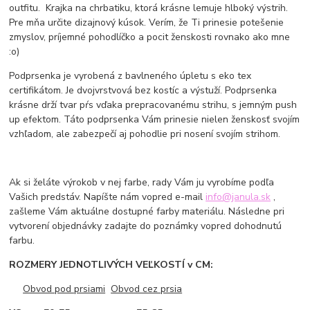
outfitu. Krajka na chrbatiku, ktorá krásne lemuje hlboký výstrih.
Pre mňa určite dizajnový kúsok. Verím, že Ti prinesie potešenie
zmyslov, príjemné pohodlíčko a pocit ženskosti rovnako ako mne
:o)
Podprsenka je vyrobená z bavlneného úpletu s eko tex
certifikátom. Je dvojvrstvová bez kostíc a výstuží. Podprsenka
krásne drží tvar pŕs vďaka prepracovanému strihu, s jemným push
up efektom. Táto podprsenka Vám prinesie nielen ženskosť svojím
vzhľadom, ale zabezpečí aj pohodlie pri nosení svojím strihom.
Ak si želáte výrokob v nej farbe, rady Vám ju vyrobíme podľa
Vašich predstáv. Napíšte nám vopred e-mail
info@janula.sk
,
zašleme Vám aktuálne dostupné farby materiálu. Následne pri
vytvorení objednávky zadajte do poznámky vopred dohodnutú
farbu.
ROZMERY JEDNOTLIVÝCH VEĽKOSTÍ v CM:
Obvod pod prsiami
Obvod cez prsia