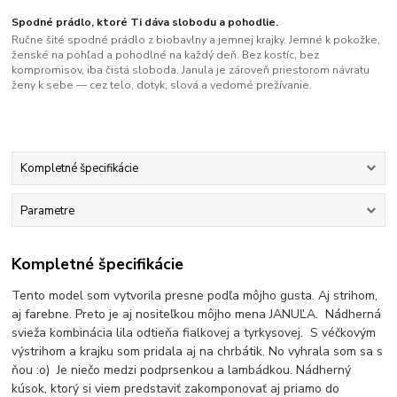
Spodné prádlo, ktoré Ti dáva slobodu a pohodlie.
Ručne šité spodné prádlo z biobavlny a jemnej krajky. Jemné k pokožke,
ženské na pohľad a pohodlné na každý deň. Bez kostíc, bez
kompromisov, iba čistá sloboda. Janula je zároveň priestorom návratu
ženy k sebe — cez telo, dotyk, slová a vedomé prežívanie.
Kompletné špecifikácie
Parametre
Kompletné špecifikácie
Tento model som vytvorila presne podľa môjho gusta. Aj strihom,
aj farebne. Preto je aj nositeľkou môjho mena JANUĽA. Nádherná
svieža kombinácia lila odtieňa fialkovej a tyrkysovej. S véčkovým
výstrihom a krajku som pridala aj na chrbátik. No vyhrala som sa s
ňou :o) Je niečo medzi podprsenkou a lambádkou. Nádherný
kúsok, ktorý si viem predstaviť zakomponovať aj priamo do