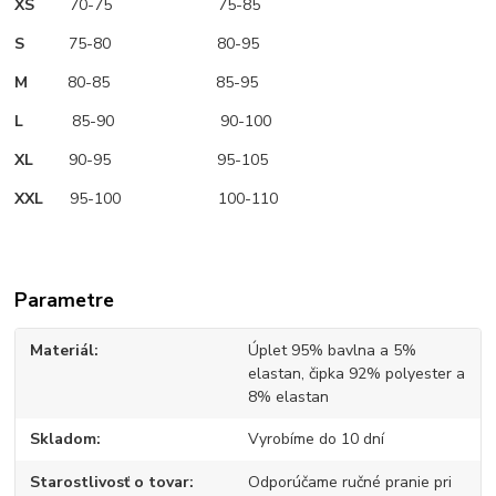
XS
70-75 75-85
S
75-80 80-95
M
80-85 85-95
L
85-90 90-100
XL
90-95 95-105
XXL
95-100 100-110
Parametre
Materiál
Úplet 95% bavlna a 5%
elastan, čipka 92% polyester a
8% elastan
Skladom
Vyrobíme do 10 dní
Starostlivosť o tovar
Odporúčame ručné pranie pri