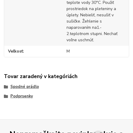
teplote vody 30°C. Použiť
prostriedok na pleteniny a
úplety. Nebieliť, nesušiť v
sušičke. Žehlenie s
naparovaním na1.-
2.teplotnom stupni. Nechať
voľne uschnúť.
Veľkosť
M
Tovar zaradený v kategóriách
Spodné prádlo
Podprsenky