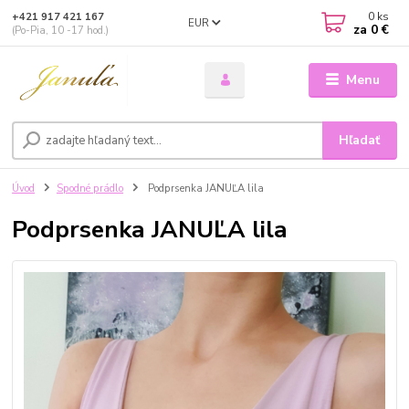
0
ks
+421 917 421 167
EUR
za
0 €
(Po-Pia, 10 -17 hod.)
Menu
Hľadať
Úvod
Spodné prádlo
Podprsenka JANUĽA lila
Podprsenka JANUĽA lila