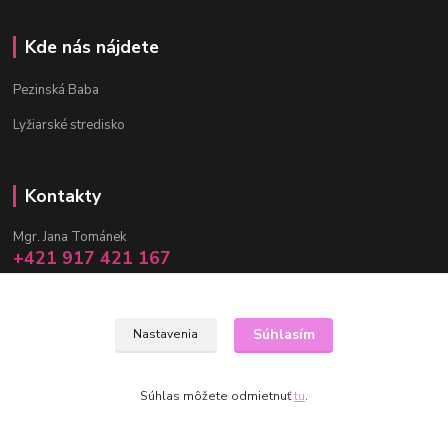
Kde nás nájdete
Pezinská Baba
Lyžiarské stredisko
Kontakty
Mgr. Jana Tománek
+421 917 421 167
(Po-Pia, 10 -17 hod.)
info@janula.sk
Súhlasím
Nastavenia
Súhlas môžete odmietnuť
tu
.