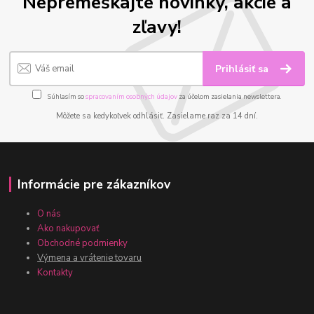
Nepremeškajte novinky, akcie a
zľavy!
Prihlásiť sa
Súhlasím so
spracovaním osobných údajov
za účelom zasielania newslettera.
Môžete sa kedykoľvek odhlásiť. Zasielame raz za 14 dní.
Informácie pre zákazníkov
O nás
Ako nakupovať
Obchodné podmienky
Výmena a vrátenie tovaru
Kontakty