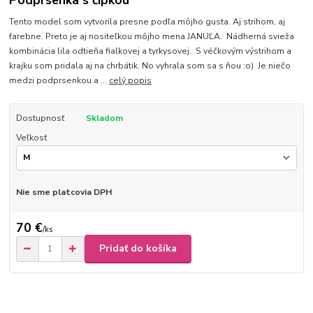
Podprsenka s čipkou
Tento model som vytvorila presne podľa môjho gusta. Aj strihom, aj
farebne. Preto je aj nositeľkou môjho mena JANUĽA. Nádherná svieža
kombinácia lila odtieňa fialkovej a tyrkysovej. S véčkovým výstrihom a
krajku som pridala aj na chrbátik. No vyhrala som sa s ňou :o) Je niečo
medzi podprsenkou a ...
celý popis
Dostupnosť
Skladom
Veľkosť
Nie sme platcovia DPH
70 €
/
ks
Pridať do košíka