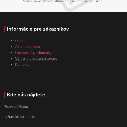
Môžete sa kedykoľvek odhlásiť. Zasielame raz za 14 dní.
Informácie pre zákazníkov
O nás
Ako nakupovať
Obchodné podmienky
Výmena a vrátenie tovaru
Kontakty
Kde nás nájdete
Pezinská Baba
Lyžiarské stredisko