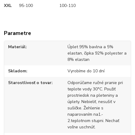
XXL
95-100 100-110
Parametre
Materiál
Úplet 95% bavlna a 5%
elastan, čipka 92% polyester a
8% elastan
Skladom
Vyrobíme do 10 dní
Starostlivosť o tovar
Odporúčame ručné pranie pri
teplote vody 30°C. Použiť
prostriedok na pleteniny a
úplety. Nebieliť, nesušiť v
sušičke. Žehlenie s
naparovaním na1.-
2.teplotnom stupni. Nechať
voľne uschnúť.