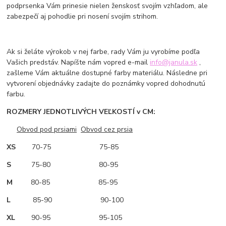
podprsenka Vám prinesie nielen ženskosť svojím vzhľadom, ale
zabezpečí aj pohodlie pri nosení svojím strihom.
Ak si želáte výrokob v nej farbe, rady Vám ju vyrobíme podľa
Vašich predstáv. Napíšte nám vopred e-mail
info@janula.sk
,
zašleme Vám aktuálne dostupné farby materiálu. Následne pri
vytvorení objednávky zadajte do poznámky vopred dohodnutú
farbu.
ROZMERY JEDNOTLIVÝCH VEĽKOSTÍ v CM:
Obvod pod prsiami
Obvod cez prsia
XS
70-75 75-85
S
75-80 80-95
M
80-85 85-95
L
85-90 90-100
XL
90-95 95-105