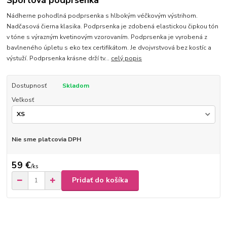
Športová podprsenka
Nádherne pohodlná podprsenka s hlbokým véčkovým výstrihom.
Nadčasová čierna klasika. Podprsenka je zdobená elastickou čipkou tón
v tóne s výrazným kvetinovým vzorovaním. Podprsenka je vyrobená z
bavlneného úpletu s eko tex certifikátom. Je dvojvrstvová bez kostíc a
výstuží. Podprsenka krásne drží tv...
celý popis
Dostupnosť
Skladom
Veľkosť
Nie sme platcovia DPH
59 €
/
ks
Pridať do košíka