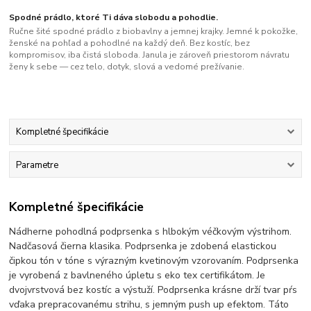
Spodné prádlo, ktoré Ti dáva slobodu a pohodlie.
Ručne šité spodné prádlo z biobavlny a jemnej krajky. Jemné k pokožke,
ženské na pohľad a pohodlné na každý deň. Bez kostíc, bez
kompromisov, iba čistá sloboda. Janula je zároveň priestorom návratu
ženy k sebe — cez telo, dotyk, slová a vedomé prežívanie.
Kompletné špecifikácie
Parametre
Kompletné špecifikácie
Nádherne pohodlná podprsenka s hlbokým véčkovým výstrihom.
Nadčasová čierna klasika. Podprsenka je zdobená elastickou
čipkou tón v tóne s výrazným kvetinovým vzorovaním. Podprsenka
je vyrobená z bavlneného úpletu s eko tex certifikátom. Je
dvojvrstvová bez kostíc a výstuží. Podprsenka krásne drží tvar pŕs
vďaka prepracovanému strihu, s jemným push up efektom. Táto