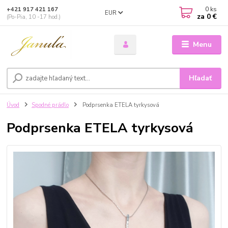
0
ks
+421 917 421 167
EUR
za
0 €
(Po-Pia, 10 -17 hod.)
Menu
Hľadať
Úvod
Spodné prádlo
Podprsenka ETELA tyrkysová
Podprsenka ETELA tyrkysová