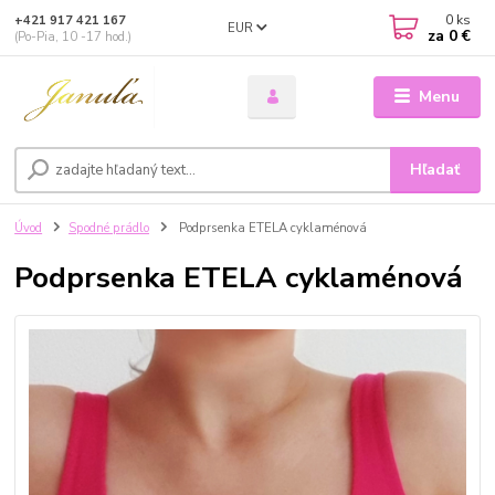
0
ks
+421 917 421 167
EUR
za
0 €
(Po-Pia, 10 -17 hod.)
Menu
Hľadať
Úvod
Spodné prádlo
Podprsenka ETELA cyklaménová
Podprsenka ETELA cyklaménová