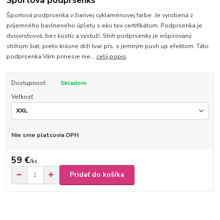
Športová podprsenks
Športová podprsenka v žiarivej cyklaménovej farbe. Je vyrobená z
príjemného bavlneného úpletu s eko tex certifikátom. Podprsenka je
dvojvrstvová, bez kostíc a výstuží. Strih podprsenky je inšpirovaný
strihom šiat, preto krásne drží tvar pŕs, s jemným push up efektom. Táto
podprsenka Vám prinesie nie...
celý popis
Dostupnosť
Skladom
Veľkosť
Nie sme platcovia DPH
59 €
/
ks
Pridať do košíka