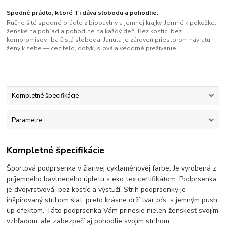
Spodné prádlo, ktoré Ti dáva slobodu a pohodlie.
Ručne šité spodné prádlo z biobavlny a jemnej krajky. Jemné k pokožke,
ženské na pohľad a pohodlné na každý deň. Bez kostíc, bez
kompromisov, iba čistá sloboda. Janula je zároveň priestorom návratu
ženy k sebe — cez telo, dotyk, slová a vedomé prežívanie.
Kompletné špecifikácie
Parametre
Kompletné špecifikácie
Športová podprsenka v žiarivej cyklaménovej farbe. Je vyrobená z
príjemného bavlneného úpletu s eko tex certifikátom. Podprsenka
je dvojvrstvová, bez kostíc a výstuží. Strih podprsenky je
inšpirovaný strihom šiat, preto krásne drží tvar pŕs, s jemným push
up efektom. Táto podprsenka Vám prinesie nielen ženskosť svojím
vzhľadom, ale zabezpečí aj pohodlie svojím strihom.