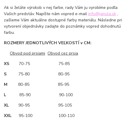
Ak si želáte výrokob v nej farbe, rady Vám ju vyrobíme podľa
Vašich predstáv. Napíšte nám vopred e-mail
info@janula.sk
,
zašleme Vám aktuálne dostupné farby materiálu. Následne pri
vytvorení objednávky zadajte do poznámky vopred dohodnutú
farbu.
ROZMERY JEDNOTLIVÝCH VEĽKOSTÍ v CM:
Obvod pod prsiami
Obvod cez prsia
XS
70-75 75-85
S
75-80 80-95
M
80-85 85-95
L
85-90 90-100
XL
90-95 95-105
XXL
95-100 100-110