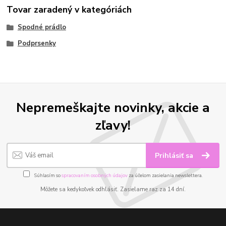
Tovar zaradený v kategóriách
Spodné prádlo
Podprsenky
Nepremeškajte novinky, akcie a
zľavy!
Prihlásiť sa
Súhlasím so
spracovaním osobných údajov
za účelom zasielania newslettera.
Môžete sa kedykoľvek odhlásiť. Zasielame raz za 14 dní.