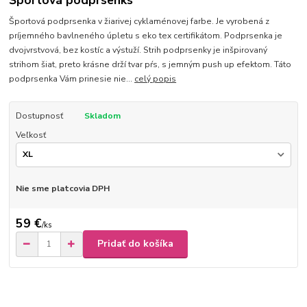
Športová podprsenks
Športová podprsenka v žiarivej cyklaménovej farbe. Je vyrobená z
príjemného bavlneného úpletu s eko tex certifikátom. Podprsenka je
dvojvrstvová, bez kostíc a výstuží. Strih podprsenky je inšpirovaný
strihom šiat, preto krásne drží tvar pŕs, s jemným push up efektom. Táto
podprsenka Vám prinesie nie...
celý popis
Dostupnosť
Skladom
Veľkosť
Nie sme platcovia DPH
59 €
/
ks
Pridať do košíka