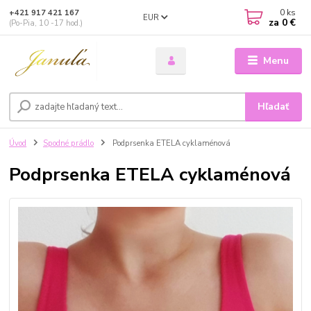
0
ks
+421 917 421 167
EUR
za
0 €
(Po-Pia, 10 -17 hod.)
Menu
Hľadať
Úvod
Spodné prádlo
Podprsenka ETELA cyklaménová
Podprsenka ETELA cyklaménová