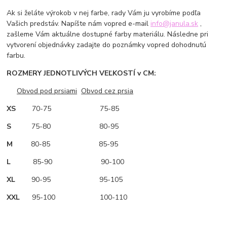
Ak si želáte výrokob v nej farbe, rady Vám ju vyrobíme podľa
Vašich predstáv. Napíšte nám vopred e-mail
info@janula.sk
,
zašleme Vám aktuálne dostupné farby materiálu. Následne pri
vytvorení objednávky zadajte do poznámky vopred dohodnutú
farbu.
ROZMERY JEDNOTLIVÝCH VEĽKOSTÍ v CM:
Obvod pod prsiami
Obvod cez prsia
XS
70-75 75-85
S
75-80 80-95
M
80-85 85-95
L
85-90 90-100
XL
90-95 95-105
XXL
95-100 100-110