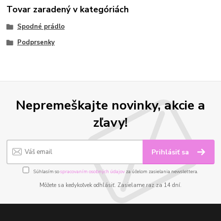
Tovar zaradený v kategóriách
Spodné prádlo
Podprsenky
Nepremeškajte novinky, akcie a
zľavy!
Prihlásiť sa
Súhlasím so
spracovaním osobných údajov
za účelom zasielania newslettera.
Môžete sa kedykoľvek odhlásiť. Zasielame raz za 14 dní.