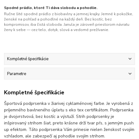
Spodné prádlo, ktoré Ti dáva slobodu a pohodlie.
Ručne šité spodné prádlo z biobavlny a jemnej krajky. Jemné k pokožke,
ženské na pohľad a pohodlné na každý deň. Bez kostíc, bez
kompromisov, iba čistá sloboda. Janula je zároveň priestorom návratu
ženy k sebe — cez telo, dotyk, slová a vedomé prežívanie.
Kompletné špecifikácie
Parametre
Kompletné špecifikácie
Športová podprsenka v žiarivej cyklaménovej farbe. Je vyrobená z
príjemného bavlneného úpletu s eko tex certifikátom. Podprsenka
je dvojvrstvová, bez kostíc a výstuží. Strih podprsenky je
inšpirovaný strihom šiat, preto krásne drží tvar pŕs, s jemným push
up efektom. Táto podprsenka Vám prinesie nielen ženskosť svojím
vzhľadom, ale zabezpečí aj pohodlie svojím strihom.