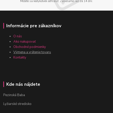
Môžete sa kedykoľvek odhlásiť. Zasielame raz za 14 dní.
Informácie pre zákazníkov
O nás
Ako nakupovať
Obchodné podmienky
Výmena a vrátenie tovaru
Kontakty
Kde nás nájdete
Pezinská Baba
Lyžiarské stredisko