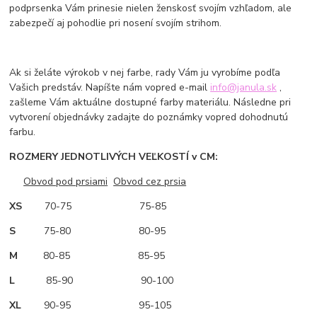
podprsenka Vám prinesie nielen ženskosť svojím vzhľadom, ale
zabezpečí aj pohodlie pri nosení svojím strihom.
Ak si želáte výrokob v nej farbe, rady Vám ju vyrobíme podľa
Vašich predstáv. Napíšte nám vopred e-mail
info@janula.sk
,
zašleme Vám aktuálne dostupné farby materiálu. Následne pri
vytvorení objednávky zadajte do poznámky vopred dohodnutú
farbu.
ROZMERY JEDNOTLIVÝCH VEĽKOSTÍ v CM:
Obvod pod prsiami
Obvod cez prsia
XS
70-75 75-85
S
75-80 80-95
M
80-85 85-95
L
85-90 90-100
XL
90-95 95-105