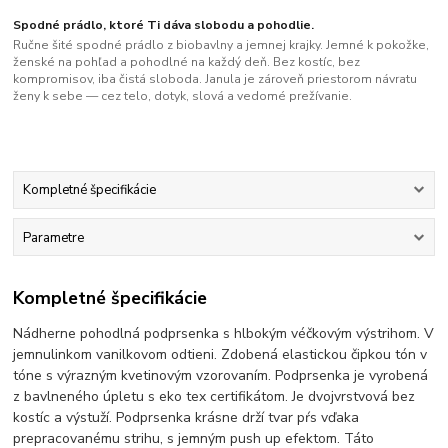
Spodné prádlo, ktoré Ti dáva slobodu a pohodlie.
Ručne šité spodné prádlo z biobavlny a jemnej krajky. Jemné k pokožke,
ženské na pohľad a pohodlné na každý deň. Bez kostíc, bez
kompromisov, iba čistá sloboda. Janula je zároveň priestorom návratu
ženy k sebe — cez telo, dotyk, slová a vedomé prežívanie.
Kompletné špecifikácie
Parametre
Kompletné špecifikácie
Nádherne pohodlná podprsenka s hlbokým véčkovým výstrihom. V
jemnulinkom vanilkovom odtieni. Zdobená elastickou čipkou tón v
tóne s výrazným kvetinovým vzorovaním. Podprsenka je vyrobená
z bavlneného úpletu s eko tex certifikátom. Je dvojvrstvová bez
kostíc a výstuží. Podprsenka krásne drží tvar pŕs vďaka
prepracovanému strihu, s jemným push up efektom. Táto