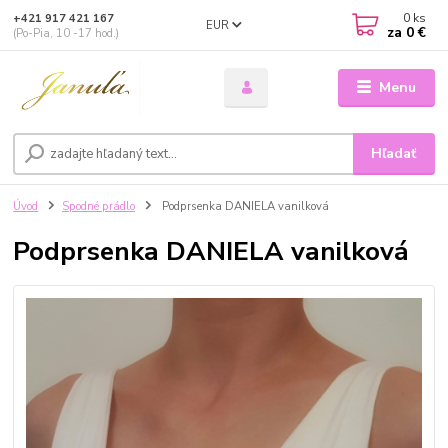
0
ks
+421 917 421 167
EUR
za
0 €
(Po-Pia, 10 -17 hod.)
Menu
Hľadať
Úvod
Spodné prádlo
Podprsenka DANIELA vanilková
Podprsenka DANIELA vanilková