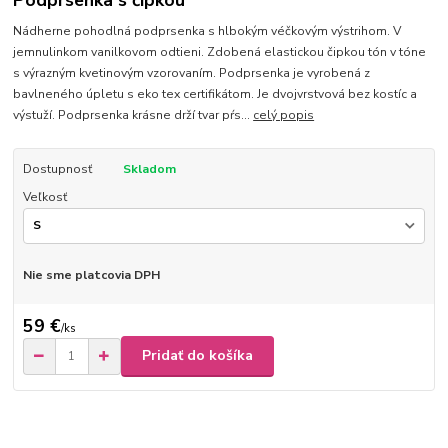
Podprsenka s čipkou
Nádherne pohodlná podprsenka s hlbokým véčkovým výstrihom. V
jemnulinkom vanilkovom odtieni. Zdobená elastickou čipkou tón v tóne
s výrazným kvetinovým vzorovaním. Podprsenka je vyrobená z
bavlneného úpletu s eko tex certifikátom. Je dvojvrstvová bez kostíc a
výstuží. Podprsenka krásne drží tvar pŕs...
celý popis
Dostupnosť
Skladom
Veľkosť
Nie sme platcovia DPH
59 €
/
ks
Pridať do košíka