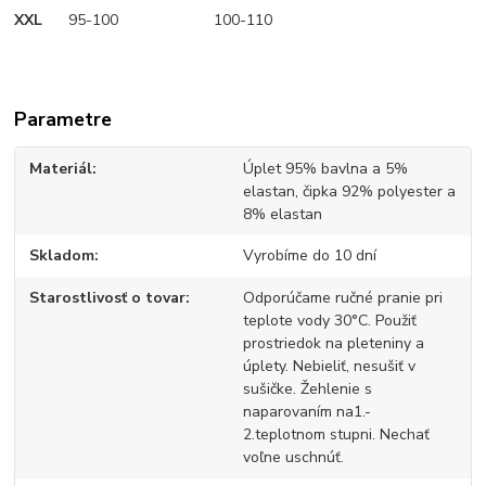
XXL
95-100 100-110
Parametre
Materiál
Úplet 95% bavlna a 5%
elastan, čipka 92% polyester a
8% elastan
Skladom
Vyrobíme do 10 dní
Starostlivosť o tovar
Odporúčame ručné pranie pri
teplote vody 30°C. Použiť
prostriedok na pleteniny a
úplety. Nebieliť, nesušiť v
sušičke. Žehlenie s
naparovaním na1.-
2.teplotnom stupni. Nechať
voľne uschnúť.