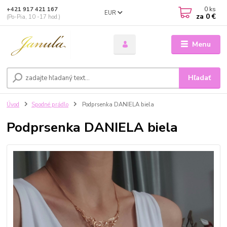
0
ks
+421 917 421 167
EUR
za
0 €
(Po-Pia, 10 -17 hod.)
Menu
Hľadať
Úvod
Spodné prádlo
Podprsenka DANIELA biela
Podprsenka DANIELA biela