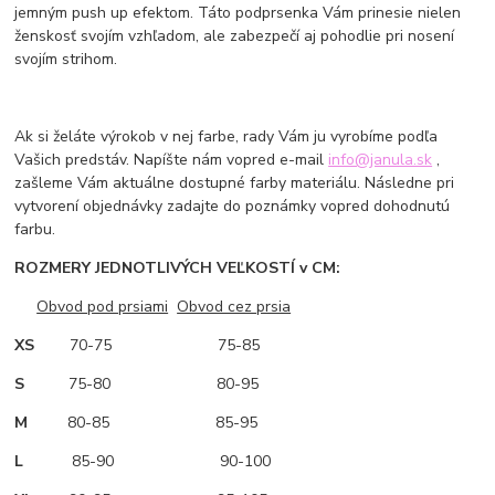
jemným push up efektom. Táto podprsenka Vám prinesie nielen
ženskosť svojím vzhľadom, ale zabezpečí aj pohodlie pri nosení
svojím strihom.
Ak si želáte výrokob v nej farbe, rady Vám ju vyrobíme podľa
Vašich predstáv. Napíšte nám vopred e-mail
info@janula.sk
,
zašleme Vám aktuálne dostupné farby materiálu. Následne pri
vytvorení objednávky zadajte do poznámky vopred dohodnutú
farbu.
ROZMERY JEDNOTLIVÝCH VEĽKOSTÍ v CM:
Obvod pod prsiami
Obvod cez prsia
XS
70-75 75-85
S
75-80 80-95
M
80-85 85-95
L
85-90 90-100