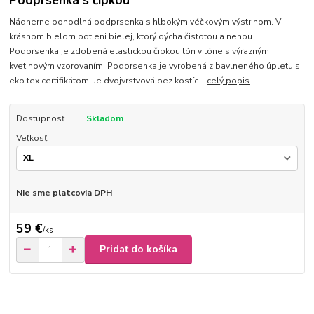
Podprsenka s čipkou
Nádherne pohodlná podprsenka s hlbokým véčkovým výstrihom. V
krásnom bielom odtieni bielej, ktorý dýcha čistotou a nehou.
Podprsenka je zdobená elastickou čipkou tón v tóne s výrazným
kvetinovým vzorovaním. Podprsenka je vyrobená z bavlneného úpletu s
eko tex certifikátom. Je dvojvrstvová bez kostíc...
celý popis
Dostupnosť
Skladom
Veľkosť
Nie sme platcovia DPH
59 €
/
ks
Pridať do košíka