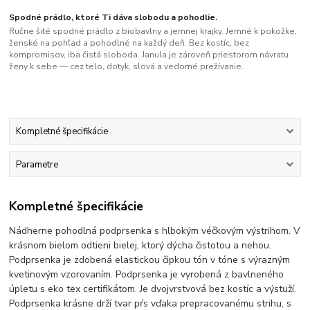
Spodné prádlo, ktoré Ti dáva slobodu a pohodlie.
Ručne šité spodné prádlo z biobavlny a jemnej krajky. Jemné k pokožke,
ženské na pohľad a pohodlné na každý deň. Bez kostíc, bez
kompromisov, iba čistá sloboda. Janula je zároveň priestorom návratu
ženy k sebe — cez telo, dotyk, slová a vedomé prežívanie.
Kompletné špecifikácie
Parametre
Kompletné špecifikácie
Nádherne pohodlná podprsenka s hlbokým véčkovým výstrihom. V
krásnom bielom odtieni bielej, ktorý dýcha čistotou a nehou.
Podprsenka je zdobená elastickou čipkou tón v tóne s výrazným
kvetinovým vzorovaním. Podprsenka je vyrobená z bavlneného
úpletu s eko tex certifikátom. Je dvojvrstvová bez kostíc a výstuží.
Podprsenka krásne drží tvar pŕs vďaka prepracovanému strihu, s