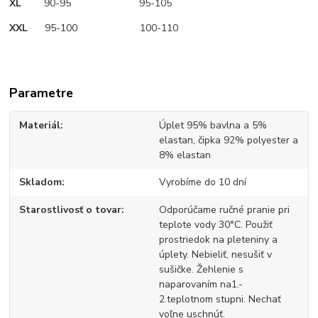
XL
90-95 95-105
XXL
95-100 100-110
Parametre
Materiál
Úplet 95% bavlna a 5%
elastan, čipka 92% polyester a
8% elastan
Skladom
Vyrobíme do 10 dní
Starostlivosť o tovar
Odporúčame ručné pranie pri
teplote vody 30°C. Použiť
prostriedok na pleteniny a
úplety. Nebieliť, nesušiť v
sušičke. Žehlenie s
naparovaním na1.-
2.teplotnom stupni. Nechať
voľne uschnúť.