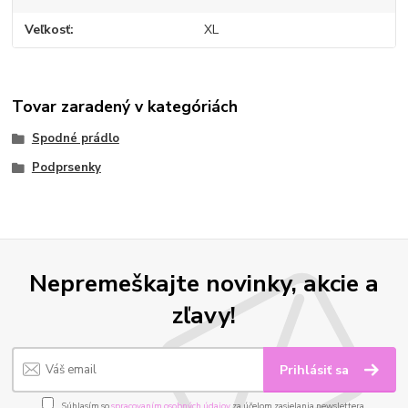
Veľkosť
XL
Tovar zaradený v kategóriách
Spodné prádlo
Podprsenky
Nepremeškajte novinky, akcie a
zľavy!
Prihlásiť sa
Súhlasím so
spracovaním osobných údajov
za účelom zasielania newslettera.