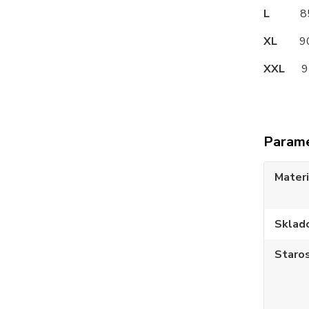
L
85
XL
90
XXL
95
Param
Materi
Sklad
Staros