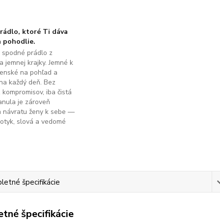
ádlo, ktoré Ti dáva
 pohodlie.
é spodné prádlo z
a jemnej krajky. Jemné k
ženské na pohľad a
na každý deň. Bez
z kompromisov, iba čistá
anula je zároveň
m návratu ženy k sebe —
dotyk, slová a vedomé
.
etné špecifikácie
tné špecifikácie