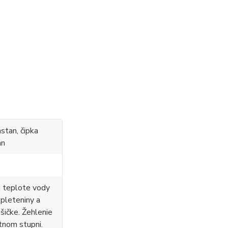
stan, čipka
an
i teplote vody
 pleteniny a
ušičke. Žehlenie
tnom stupni.