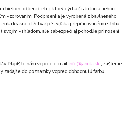
ielom odtieni bielej, ktorý dýcha čistotou a nehou.
vým vzorovaním. Podprsenka je vyrobená z bavlneného
rsenka krásne drží tvar pŕs vďaka prepracovanému strihu,
svojím vzhľadom, ale zabezpečí aj pohodlie pri nosení
stáv. Napíšte nám vopred e-mail
info@janula.sk
, zašleme
vky zadajte do poznámky vopred dohodnutú farbu.