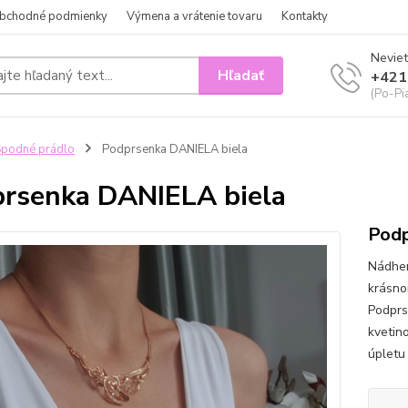
bchodné podmienky
Výmena a vrátenie tovaru
Kontakty
Neviet
Hľadať
+421
(Po-Pi
podné prádlo
Podprsenka DANIELA biela
rsenka DANIELA biela
Podp
Nádher
krásno
Podprs
kvetin
úpletu 