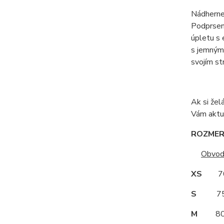
Nádherne 
Podprsen
úpletu s 
s jemným 
svojím st
Ak si žel
Vám aktu
ROZMERY
Obvod
XS
70
S
75
M
80