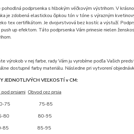
pohodlná podprsenka s hlbokým véčkovým výstrihom. V krásnom b
ka je zdobená elastickou čipkou tón v tóne s výrazným kvetino
eko tex certifikátom. Je dvojvrstvová bez kostíc a výstuží. Podp
push up efektom. Táto podprsenka Vám prinesie nielen ženskosť 
rihom.
áte výrokob v nej farbe, rady Vám ju vyrobíme podľa Vašich pred
álne dostupné farby materiálu. Následne pri vytvorení objedná
 JEDNOTLIVÝCH VEĽKOSTÍ v CM:
 pod prsiami
Obvod cez prsia
-75 75-85
-80 80-95
-85 85-95