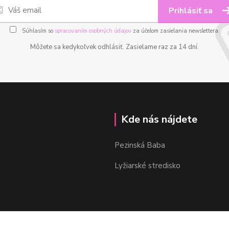
Prihlásiť sa
Súhlasím so
spracovaním osobných údajov
za účelom zasielania newslettera.
Môžete sa kedykoľvek odhlásiť. Zasielame raz za 14 dní.
Kde nás nájdete
Pezinská Baba
Lyžiarské stredisko