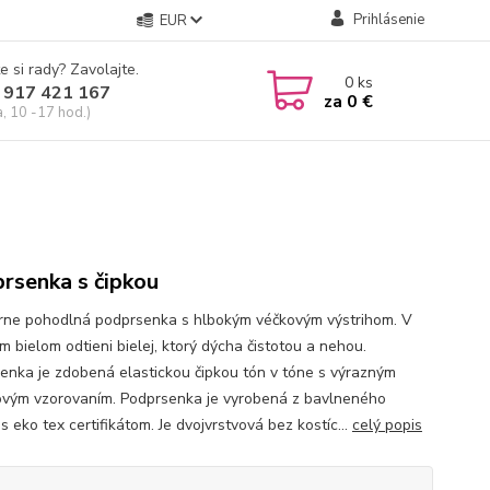
Prihlásenie
EUR
e si rady? Zavolajte.
0
ks
 917 421 167
za
0 €
a, 10 -17 hod.)
rsenka s čipkou
ne pohodlná podprsenka s hlbokým véčkovým výstrihom. V
m bielom odtieni bielej, ktorý dýcha čistotou a nehou.
enka je zdobená elastickou čipkou tón v tóne s výrazným
ovým vzorovaním. Podprsenka je vyrobená z bavlneného
s eko tex certifikátom. Je dvojvrstvová bez kostíc...
celý popis