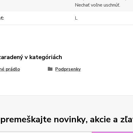
Nechať voľne uschnúť.
sť
L
zaradený v kategóriách
né prádlo
Podprsenky
premeškajte novinky, akcie a zľa