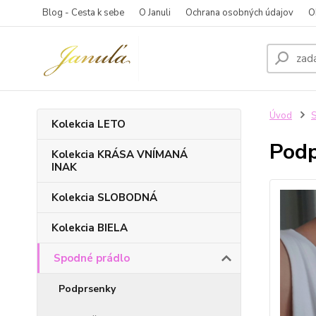
Blog - Cesta k sebe
O Januli
Ochrana osobných údajov
O
Úvod
S
Kolekcia LETO
Podp
Kolekcia KRÁSA VNÍMANÁ
INAK
Kolekcia SLOBODNÁ
Kolekcia BIELA
Spodné prádlo
Podprsenky