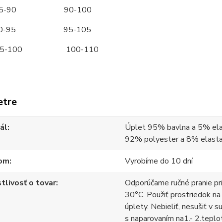
-90 90-100
-95 95-105
-100 100-110
etre
ál
Úplet 95% bavlna a 5% ela
92% polyester a 8% elast
om
Vyrobíme do 10 dní
tlivosť o tovar
Odporúčame ručné pranie pr
30°C. Použiť prostriedok na
úplety. Nebieliť, nesušiť v s
s naparovaním na1.- 2.teplo