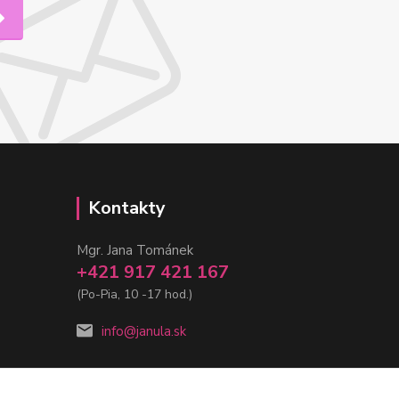
Kontakty
Mgr. Jana Tománek
+421 917 421 167
(Po-Pia, 10 -17 hod.)
info@janula.sk