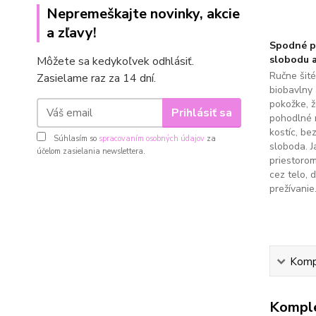
Nepremeškajte novinky, akcie
a zľavy!
Spodné pr
slobodu a
Môžete sa kedykoľvek odhlásiť.
Ručne šit
Zasielame raz za 14 dní.
biobavlny 
pokožke, 
Prihlásiť sa
pohodlné 
kostíc, be
Súhlasím so
spracovaním osobných údajov
za
sloboda. J
účelom zasielania newslettera.
priestoro
cez telo, 
prežívanie
Kompl
Komple