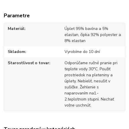
Parametre
Materiál
Úplet 95% bavlna a 5%
elastan, čipka 92% polyester a
8% elastan
Skladom
Vyrobíme do 10 dní
Starostlivosť o tovar
Odporúčame ručné pranie pri
teplote vody 30°C. Použiť
prostriedok na pleteniny a
úplety. Nebieliť, nesušiť v
sušičke. Žehlenie s
naparovaním na1.-
2.teplotnom stupni. Nechať
voľne uschnúť.