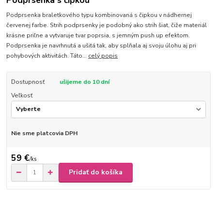
Podprsenka s čipkou
Podprsenka braletkového typu kombinovaná s čipkou v nádhernej
červenej farbe. Strih podprsenky je podobný ako strih šiat, čiže materiál
krásne priľne a vytvaruje tvar poprsia, s jemným push up efektom.
Podprsenka je navrhnutá a ušitá tak, aby splňala aj svoju úlohu aj pri
pohybových aktivitách. Táto...
celý popis
Dostupnosť
ušijeme do 10 dní
Veľkosť
Nie sme platcovia DPH
59 €
/
ks
Pridať do košíka