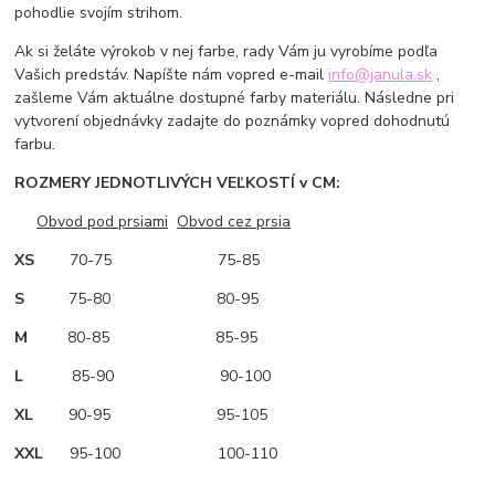
pohodlie svojím strihom.
Ak si želáte výrokob v nej farbe, rady Vám ju vyrobíme podľa
Vašich predstáv. Napíšte nám vopred e-mail
info@janula.sk
,
zašleme Vám aktuálne dostupné farby materiálu. Následne pri
vytvorení objednávky zadajte do poznámky vopred dohodnutú
farbu.
ROZMERY JEDNOTLIVÝCH VEĽKOSTÍ v CM:
Obvod pod prsiami
Obvod cez prsia
XS
70-75 75-85
S
75-80 80-95
M
80-85 85-95
L
85-90 90-100
XL
90-95 95-105
XXL
95-100 100-110