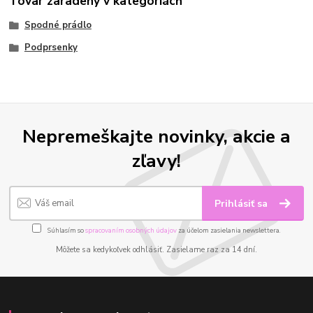
Tovar zaradený v kategóriách
Spodné prádlo
Podprsenky
Nepremeškajte novinky, akcie a
zľavy!
Prihlásiť sa
Súhlasím so
spracovaním osobných údajov
za účelom zasielania newslettera.
Môžete sa kedykoľvek odhlásiť. Zasielame raz za 14 dní.