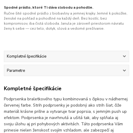
Spodné prádlo, ktoré Ti dáva slobodu a pohodlie.
Ručne šité spodné prádlo z biobavlny a jemnej krajky. Jemné k pokožke,
ženské na pohľad a pohodlné na každý deň. Bez kostíc, bez
kompromisov, iba čistá sloboda. Janula je zároveň priestorom návratu
ženy k sebe — cez telo, dotyk, slová a vedomé prežívanie.
Kompletné špecifikácie
Parametre
Kompletné špecifikácie
Podprsenka braletkového typu kombinovaná s čipkou v nádhernej
červenej farbe. Strih podprsenky je podobný ako strih šiat, čiže
materiál krásne priľne a vytvaruje tvar poprsia, s jemným push up
efektom. Podprsenka je navrhnutá a ušitá tak, aby splňala aj
svoju úlohu aj pri pohybových aktivitách. Táto podprsenka Vám
prinesie nielen ženskosť svojím vzhľadom, ale zabezpečí aj