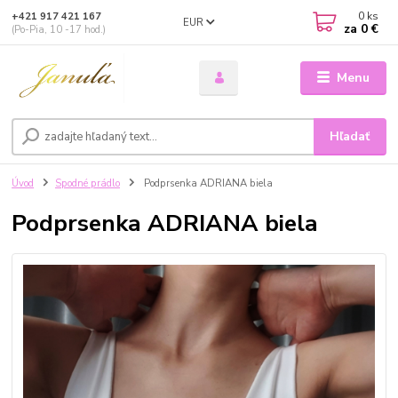
0
ks
+421 917 421 167
EUR
za
0 €
(Po-Pia, 10 -17 hod.)
Menu
Hľadať
Úvod
Spodné prádlo
Podprsenka ADRIANA biela
Podprsenka ADRIANA biela