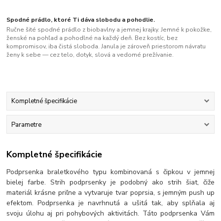
Spodné prádlo, ktoré Ti dáva slobodu a pohodlie.
Ručne šité spodné prádlo z biobavlny a jemnej krajky. Jemné k pokožke,
ženské na pohľad a pohodlné na každý deň. Bez kostíc, bez
kompromisov, iba čistá sloboda. Janula je zároveň priestorom návratu
ženy k sebe — cez telo, dotyk, slová a vedomé prežívanie.
Kompletné špecifikácie
Parametre
Kompletné špecifikácie
Podprsenka braletkového typu kombinovaná s čipkou v jemnej
bielej farbe. Strih podprsenky je podobný ako strih šiat, čiže
materiál krásne priľne a vytvaruje tvar poprsia, s jemným push up
efektom. Podprsenka je navrhnutá a ušitá tak, aby splňala aj
svoju úlohu aj pri pohybových aktivitách. Táto podprsenka Vám