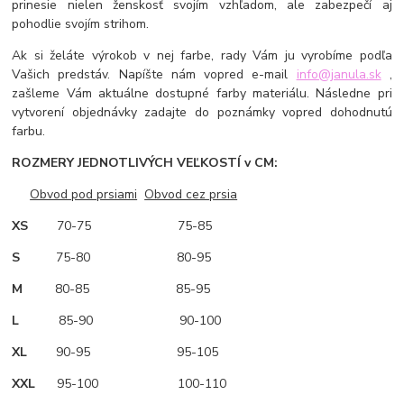
prinesie nielen ženskosť svojím vzhľadom, ale zabezpečí aj
pohodlie svojím strihom.
Ak si želáte výrokob v nej farbe, rady Vám ju vyrobíme podľa
Vašich predstáv. Napíšte nám vopred e-mail
info@janula.sk
,
zašleme Vám aktuálne dostupné farby materiálu. Následne pri
vytvorení objednávky zadajte do poznámky vopred dohodnutú
farbu.
ROZMERY JEDNOTLIVÝCH VEĽKOSTÍ v CM:
Obvod pod prsiami
Obvod cez prsia
XS
70-75 75-85
S
75-80 80-95
M
80-85 85-95
L
85-90 90-100
XL
90-95 95-105
XXL
95-100 100-110