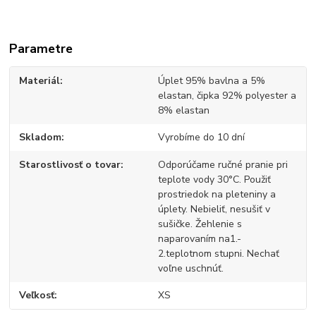
Parametre
Materiál
Úplet 95% bavlna a 5%
elastan, čipka 92% polyester a
8% elastan
Skladom
Vyrobíme do 10 dní
Starostlivosť o tovar
Odporúčame ručné pranie pri
teplote vody 30°C. Použiť
prostriedok na pleteniny a
úplety. Nebieliť, nesušiť v
sušičke. Žehlenie s
naparovaním na1.-
2.teplotnom stupni. Nechať
voľne uschnúť.
Veľkosť
XS