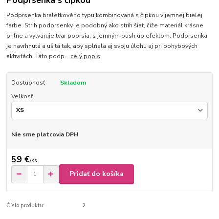
Podprsenka s čipkou
Podprsenka braletkového typu kombinovaná s čipkou v jemnej bielej
farbe. Strih podprsenky je podobný ako strih šiat, čiže materiál krásne
priľne a vytvaruje tvar poprsia, s jemným push up efektom. Podprsenka
je navrhnutá a ušitá tak, aby splňala aj svoju úlohu aj pri pohybových
aktivitách. Táto podp...
celý popis
Dostupnosť
Skladom
Veľkosť
Nie sme platcovia DPH
59 €
/
ks
Pridať do košíka
Číslo produktu:
2