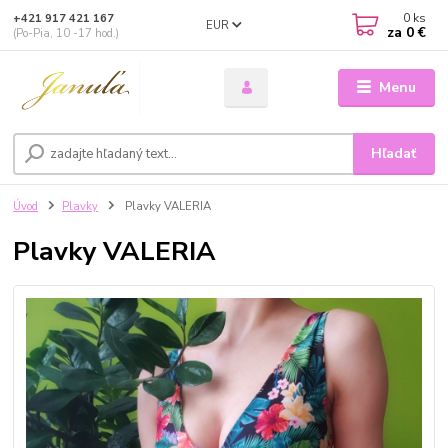
0
ks
+421 917 421 167
EUR
za
0 €
(Po-Pia, 10 -17 hod.)
Menu
Hľadať
Úvod
Plavky
Plavky VALERIA
Plavky VALERIA