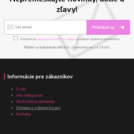
zľavy!
Prihlásiť sa
Súhlasím so
spracovaním osobných údajov
za účelom zasielania newslettera.
Môžete sa kedykoľvek odhlásiť. Zasielame raz za 14 dní.
Informácie pre zákazníkov
O nás
Ako nakupovať
Obchodné podmienky
Výmena a vrátenie tovaru
Kontakty