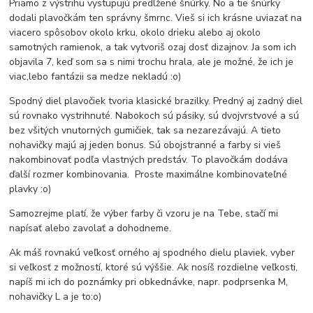
Priamo z výstrihu vystupujú predlžené šnúrky. No a tie šnúrky
dodali plavočkám ten správny šmrnc. Vieš si ich krásne uviazať na
viacero spôsobov okolo krku, okolo drieku alebo aj okolo
samotných ramienok, a tak vytvoriš ozaj dosť dizajnov. Ja som ich
objavila 7, keď som sa s nimi trochu hrala, ale je možné, že ich je
viac,lebo fantázii sa medze nekladú :o)
Spodný diel plavočiek tvoria klasické brazilky. Predný aj zadný diel
sú rovnako vystrihnuté. Nabokoch sú pásiky, sú dvojvrstvové a sú
bez všitých vnutorných gumičiek, tak sa nezarezávajú. A tieto
nohavičky majú aj jeden bonus. Sú obojstranné a farby si vieš
nakombinovať podľa vlastných predstáv. To plavočkám dodáva
ďalší rozmer kombinovania. Proste maximálne kombinovateľné
plavky :o)
Samozrejme platí, že výber farby či vzoru je na Tebe, stačí mi
napísať alebo zavolať a dohodneme.
Ak máš rovnakú veľkosť orného aj spodného dielu plaviek, vyber
si veľkosť z možností, ktoré sú výššie. Ak nosíš rozdielne veľkosti,
napíš mi ich do poznámky pri obkednávke, napr. podprsenka M,
nohavičky L a je to:o)