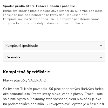
Spodné prádlo, ktoré Ti dáva slobodu a pohodlie.
Ručne šité spodné prádlo z biobavlny a jemnej krajky. Jemné k pokožke,
ženské na pohľad a pohodlné na každý deň. Bez kostíc, bez
kompromisov, iba čistá sloboda. Janula je zároveň priestorom návratu
ženy k sebe — cez telo, dotyk, slová a vedomé prežívanie.
Kompletné špecifikácie
Parametre
Kompletné špecifikácie
Plavky plavočky VALERIA :o)
Čo by som Ti k ním povedala. Sú plné nádherných žiarivých farieb
ako samotné leto. Proste kvety, slnko, voda a plavky. Trochu som
sa s nimi vyhrala. Základný strih vrchného dielu plavočiek je ako
na podprsenkách odo mňa. Sú dvojvrstvové. Výstrih je o čosi hlbší.