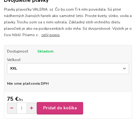
Dvojdielne plavky
Plavky plavočky VALERIA :o) Čo by som Ti k ním povedala. Sú plné
nádherných žiarivých farieb ako samotné leto. Proste kvety, slnko, voda a
plavky. Trochu som sa s nimi vyhrala. Základný strih vrchného dielu
plavočiek je ako na podprsenkách odo mňa. Sú dvojvrstvové. Výstrih je o
čosi hlbší. Priamo z...
celý popis
Dostupnosť
Skladom
Veľkosť
Nie sme platcovia DPH
75 €
/
ks
Pridať do košíka