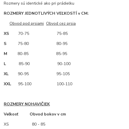
Rozmery sú identické ako pri prádielku
ROZMERY JEDNOTLIVÝCH VEĽKOSTÍ v CM:
Obvod pod prsiami
Obvod cez prsia
XS
70-75 75-85
S
75-80 80-95
M
80-85 85-95
L
85-90 90-100
XL
90-95 95-105
XXL
95-100 100-110
ROZMERY NOHAVIČIEK
Veľkosť Obvod bokov v cm
XS
80 - 85