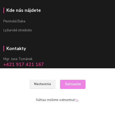
Kde nás nájdete
Pezinská Baba
Lyžiarské stredisko
Kontakty
Mgr. Jana Tománek
+421 917 421 167
(Po-Pia, 10 -17 hod.)
info@janula.sk
Súhlasím
Nastavenia
Súhlas môžete odmietnuť
tu
.