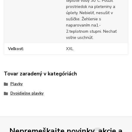
teplote vody 30°C. Použiť
prostriedok na pleteniny a
úplety. Nebieliť, nesušiť v
sušičke. Žehlenie s
naparovaním na1.-
2.teplotnom stupni. Nechať
voľne uschnúť.
Veľkosť
XXL
Tovar zaradený v kategóriách
Plavky
Dvojdielne plavky
Nepremeškajte novinky, akcie a