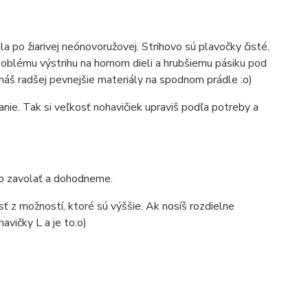
a po žiarivej neónovoružovej. Strihovo sú plavočky čisté,
a oblému výstrihu na hornom dieli a hrubšiemu pásiku pod
 máš radšej pevnejšie materiály na spodnom prádle :o)
nie. Tak si veľkosť nohavičiek upraviš podľa potreby a
ebo zavolať a dohodneme.
ť z možností, ktoré sú výššie. Ak nosíš rozdielne
avičky L a je to:o)