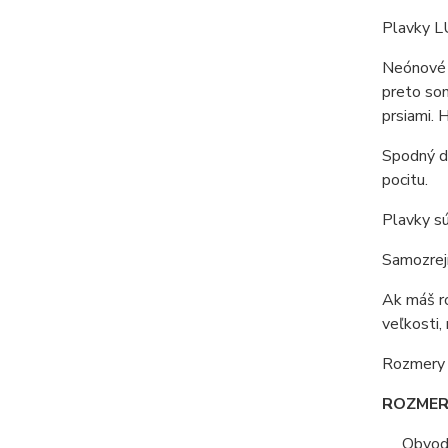
Plavky 
Neónové f
preto som
prsiami. 
Spodný di
pocitu.
Plavky sú
Samozrejm
Ak máš ro
veľkosti,
Rozmery s
ROZMERY
Obvod