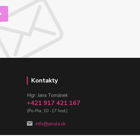
Kontakty
Mgr. Jana Tománek
+421 917 421 167
(Po-Pia, 10 -17 hod.)
info@janula.sk