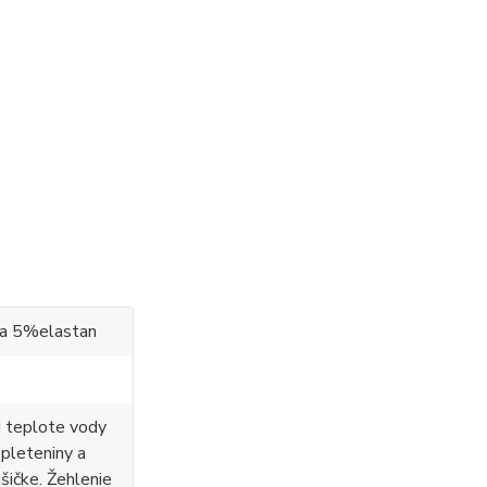
 a 5%elastan
i teplote vody
 pleteniny a
ušičke. Žehlenie