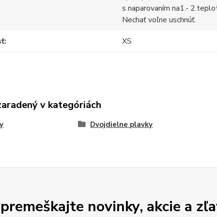
s naparovaním na1.- 2.teplo
Nechať voľne uschnúť.
sť
XS
zaradený v kategóriách
y
Dvojdielne plavky
premeškajte novinky, akcie a zľa