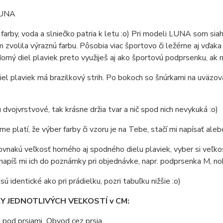
LUNA
arby, voda a slniečko patria k letu :o) Pri modeli LUNA som siahl
 zvolila výraznú farbu. Pôsobia viac športovo či ležérne aj vďak
Horný diel plaviek preto využiješ aj ako športovú podprsenku, ak
el plaviek má brazilkový strih. Po bokoch so šnúrkami na uväzova
 dvojvrstvové, tak krásne držia tvar a nič spod nich nevykuká :o)
e platí, že výber farby či vzoru je na Tebe, stačí mi napísať al
vnakú veľkosť horného aj spodného dielu plaviek, vyber si veľkos
 napíš mi ich do poznámky pri objednávke, napr. podprsenka M, noh
ú identické ako pri prádielku, pozri tabuľku nižšie :o)
 JEDNOTLIVÝCH VEĽKOSTÍ v CM:
 pod prsiami
Obvod cez prsia