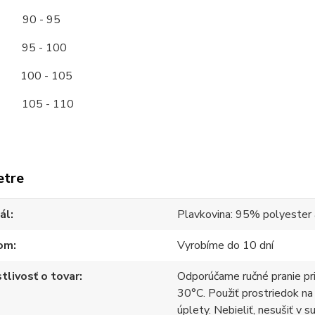
90 - 95
 - 100
00 - 105
05 - 110
etre
ál
Plavkovina: 95% polyester
om
Vyrobíme do 10 dní
tlivosť o tovar
Odporúčame ručné pranie pr
30°C. Použiť prostriedok na
úplety. Nebieliť, nesušiť v s