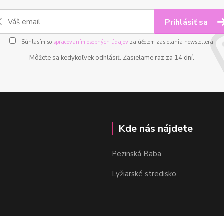
Prihlásiť sa
Súhlasím so
spracovaním osobných údajov
za účelom zasielania newslettera.
Môžete sa kedykoľvek odhlásiť. Zasielame raz za 14 dní.
Kde nás nájdete
Pezinská Baba
Lyžiarské stredisko