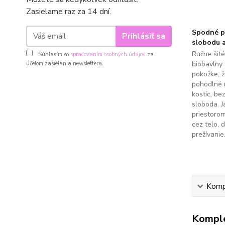
Zasielame raz za 14 dní.
Spodné pr
Prihlásiť sa
slobodu a
Ručne šit
Súhlasím so
spracovaním osobných údajov
za
biobavlny 
účelom zasielania newslettera.
pokožke, 
pohodlné 
kostíc, be
sloboda. J
priestoro
cez telo, 
prežívanie
Kompl
Komple