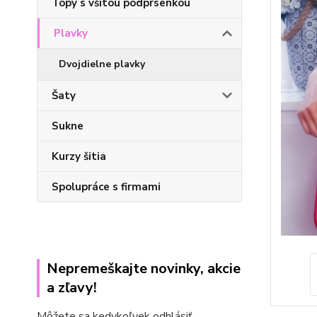
Topy s všitou podprsenkou
Plavky
Dvojdielne plavky
Šaty
Sukne
Kurzy šitia
Spolupráce s firmami
Nepremeškajte novinky, akcie
a zľavy!
Môžete sa kedykoľvek odhlásiť.