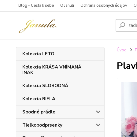
Blog - Cesta k sebe
O Januli
Ochrana osobných údajov
O
Úvod
P
Kolekcia LETO
Pla
Kolekcia KRÁSA VNÍMANÁ
INAK
Kolekcia SLOBODNÁ
Kolekcia BIELA
Spodné prádlo
Tielkopodprsenky