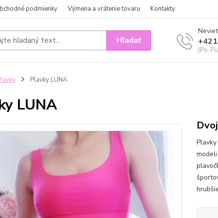
bchodné podmienky
Výmena a vrátenie tovaru
Kontakty
Neviet
Hľadať
+421
(Po-Pi
lavky
Plavky LUNA
vky LUNA
Dvoj
Plavky
modeli
plavočk
športo
hrubši