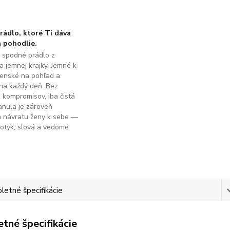
ádlo, ktoré Ti dáva
 pohodlie.
é spodné prádlo z
a jemnej krajky. Jemné k
ženské na pohľad a
na každý deň. Bez
z kompromisov, iba čistá
anula je zároveň
m návratu ženy k sebe —
dotyk, slová a vedomé
.
etné špecifikácie
tné špecifikácie