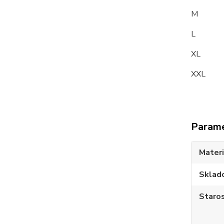
M
L 95
XL 1
XXL 1
Param
Materi
Sklad
Staros