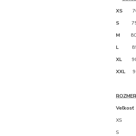
XS
70
S
75
M
80
L
85
XL
90
XXL
95
ROZMER
Veľkos
XS
S 8