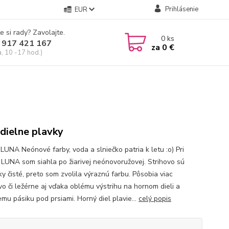
Prihlásenie
EUR
e si rady? Zavolajte.
0
ks
 917 421 167
za
0 €
a, 10 -17 hod.)
dielne plavky
 LUNA Neónové farby, voda a slniečko patria k letu :o) Pri
 LUNA som siahla po žiarivej neónovoružovej. Strihovo sú
y čisté, preto som zvolila výraznú farbu. Pôsobia viac
vo či ležérne aj vďaka oblému výstrihu na hornom dieli a
emu pásiku pod prsiami. Horný diel plavie...
celý popis