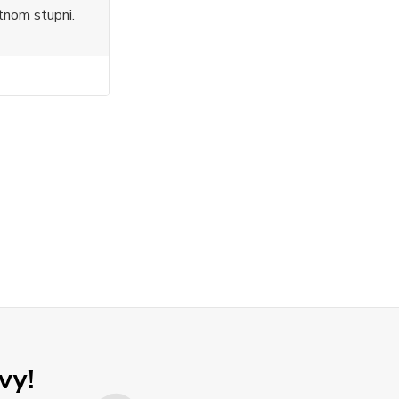
tnom stupni.
vy!