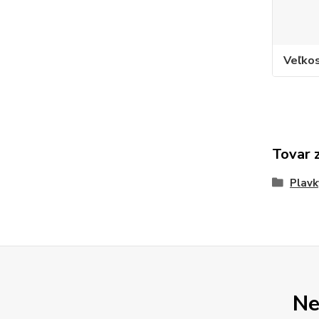
Veľko
Tovar 
Plavk
Ne