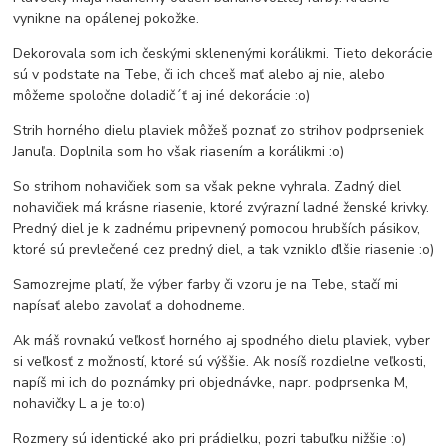
vynikne na opálenej pokožke.
Dekorovala som ich českými sklenenými korálikmi. Tieto dekorácie
sú v podstate na Tebe, či ich chceš mať alebo aj nie, alebo
môžeme spoločne doladič´ť aj iné dekorácie :o)
Strih horného dielu plaviek môžeš poznať zo strihov podprseniek
Januľa. Doplnila som ho však riasením a korálikmi :o)
So strihom nohavičiek som sa však pekne vyhrala. Zadný diel
nohavičiek má krásne riasenie, ktoré zvýrazní ladné ženské krivky.
Predný diel je k zadnému pripevnený pomocou hrubších pásikov,
ktoré sú prevlečené cez predný diel, a tak vzniklo ďlšie riasenie :o)
Samozrejme platí, že výber farby či vzoru je na Tebe, stačí mi
napísať alebo zavolať a dohodneme.
Ak máš rovnakú veľkosť horného aj spodného dielu plaviek, vyber
si veľkosť z možností, ktoré sú výššie. Ak nosíš rozdielne veľkosti,
napíš mi ich do poznámky pri objednávke, napr. podprsenka M,
nohavičky L a je to:o)
Rozmery sú identické ako pri prádielku, pozri tabuľku nižšie :o)