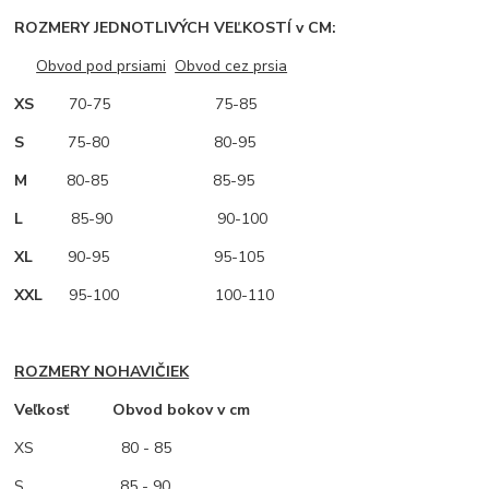
ROZMERY JEDNOTLIVÝCH VEĽKOSTÍ v CM:
Obvod pod prsiami
Obvod cez prsia
XS
70-75 75-85
S
75-80 80-95
M
80-85 85-95
L
85-90 90-100
XL
90-95 95-105
XXL
95-100 100-110
ROZMERY NOHAVIČIEK
Veľkosť Obvod bokov v cm
XS
80 - 85
S 85 - 90