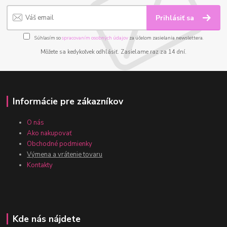
Prihlásiť sa
Súhlasím so
spracovaním osobných údajov
za účelom zasielania newslettera.
Môžete sa kedykoľvek odhlásiť. Zasielame raz za 14 dní.
Informácie pre zákazníkov
O nás
Ako nakupovať
Obchodné podmienky
Výmena a vrátenie tovaru
Kontakty
Kde nás nájdete