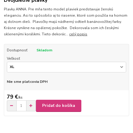
Dvojdielne plavky
Plavky ANNA. Pre mňa tento model plaviek predstavuje ženskú
eleganciu. Asi to spôsobilo aj to riasenie, ktoré som použila na hornom
aj dolnom dieli. Plavočky majú nádherný odtieň banánovožltej farby.
Krásne vynikne na opálenej pokožke. Dekorovala som ich českými
sklenenými korálikmi. Tieto dekorác...
celý popis
Dostupnosť
Skladom
Veľkosť
Nie sme platcovia DPH
79 €
/
ks
Pridať do košíka