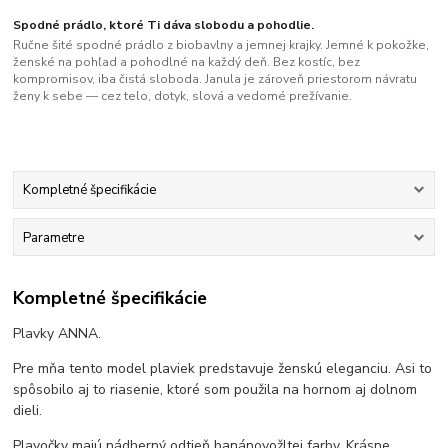
Spodné prádlo, ktoré Ti dáva slobodu a pohodlie.
Ručne šité spodné prádlo z biobavlny a jemnej krajky. Jemné k pokožke,
ženské na pohľad a pohodlné na každý deň. Bez kostíc, bez
kompromisov, iba čistá sloboda. Janula je zároveň priestorom návratu
ženy k sebe — cez telo, dotyk, slová a vedomé prežívanie.
Kompletné špecifikácie
Parametre
Kompletné špecifikácie
Plavky ANNA.
Pre mňa tento model plaviek predstavuje ženskú eleganciu. Asi to
spôsobilo aj to riasenie, ktoré som použila na hornom aj dolnom
dieli.
Plavočky majú nádherný odtieň banánovožltej farby. Krásne