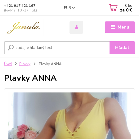
0
ks
+421 917 421 167
EUR
za
0 €
(Po-Pia, 10 -17 hod.)
Menu
Hľadať
Úvod
Plavky
Plavky ANNA
Plavky ANNA