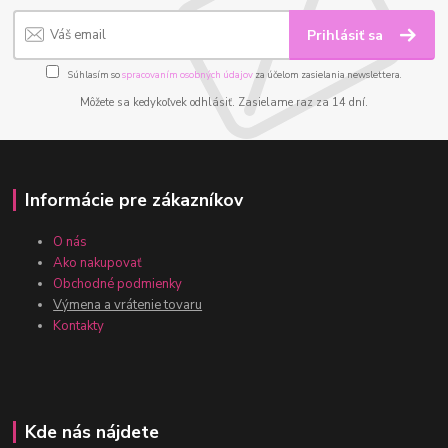
Prihlásiť sa
Súhlasím so
spracovaním osobných údajov
za účelom zasielania newslettera.
Môžete sa kedykoľvek odhlásiť. Zasielame raz za 14 dní.
Informácie pre zákazníkov
O nás
Ako nakupovať
Obchodné podmienky
Výmena a vrátenie tovaru
Kontakty
Kde nás nájdete