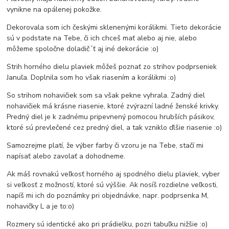
vynikne na opálenej pokožke.
Dekorovala som ich českými sklenenými korálikmi. Tieto dekorácie
sú v podstate na Tebe, či ich chceš mať alebo aj nie, alebo
môžeme spoločne doladič´ť aj iné dekorácie :o)
Strih horného dielu plaviek môžeš poznať zo strihov podprseniek
Januľa. Doplnila som ho však riasením a korálikmi :o)
So strihom nohavičiek som sa však pekne vyhrala. Zadný diel
nohavičiek má krásne riasenie, ktoré zvýrazní ladné ženské krivky.
Predný diel je k zadnému pripevnený pomocou hrubších pásikov,
ktoré sú prevlečené cez predný diel, a tak vzniklo ďlšie riasenie :o)
Samozrejme platí, že výber farby či vzoru je na Tebe, stačí mi
napísať alebo zavolať a dohodneme.
Ak máš rovnakú veľkosť horného aj spodného dielu plaviek, vyber
si veľkosť z možností, ktoré sú výššie. Ak nosíš rozdielne veľkosti,
napíš mi ich do poznámky pri objednávke, napr. podprsenka M,
nohavičky L a je to:o)
Rozmery sú identické ako pri prádielku, pozri tabuľku nižšie :o)