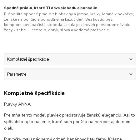
Spodné prádlo, ktoré Ti dáva slobodu a pohodlie.
Ručne šité spodné prádlo z biobavlny a jemnej krajky. Jemné k pokožke,
ženské na pohľad a pohodlné na každý deň. Bez kostíc, bez
kompromisov, iba čistá sloboda. Janula je zároveň priestorom návratu
ženy k sebe — cez telo, dotyk, slová a vedomé prežívanie.
Kompletné špecifikácie
Parametre
Kompletné špecifikácie
Plavky ANNA.
Pre mňa tento model plaviek predstavuje ženskú eleganciu. Asi to
spôsobilo aj to riasenie, ktoré som použila na hornom aj dolnom
dieli.
Plavočky majú nádherný odtieň banánovožltej farby. Krásne