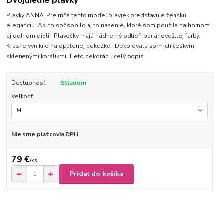
Dvojdielne plavky
Plavky ANNA. Pre mňa tento model plaviek predstavuje ženskú
eleganciu. Asi to spôsobilo aj to riasenie, ktoré som použila na hornom
aj dolnom dieli. Plavočky majú nádherný odtieň banánovožltej farby.
Krásne vynikne na opálenej pokožke. Dekorovala som ich českými
sklenenými korálikmi. Tieto dekorác...
celý popis
Dostupnosť
Skladom
Veľkosť
Nie sme platcovia DPH
79 €
/
ks
Pridať do košíka