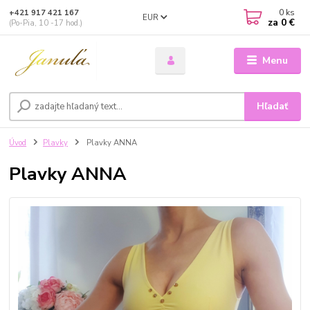
0
ks
+421 917 421 167
EUR
za
0 €
(Po-Pia, 10 -17 hod.)
Menu
Hľadať
Úvod
Plavky
Plavky ANNA
Plavky ANNA