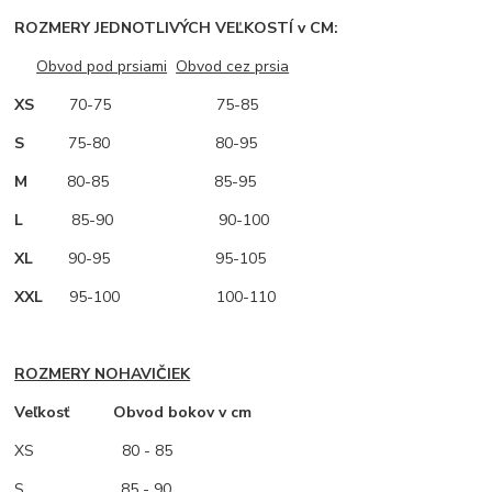
ROZMERY JEDNOTLIVÝCH VEĽKOSTÍ v CM:
Obvod pod prsiami
Obvod cez prsia
XS
70-75 75-85
S
75-80 80-95
M
80-85 85-95
L
85-90 90-100
XL
90-95 95-105
XXL
95-100 100-110
ROZMERY NOHAVIČIEK
Veľkosť Obvod bokov v cm
XS
80 - 85
S 85 - 90