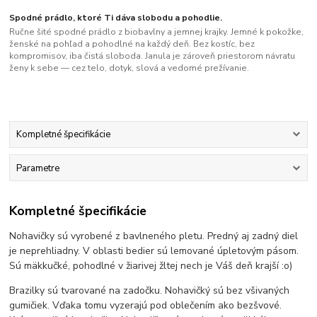
Spodné prádlo, ktoré Ti dáva slobodu a pohodlie.
Ručne šité spodné prádlo z biobavlny a jemnej krajky. Jemné k pokožke,
ženské na pohľad a pohodlné na každý deň. Bez kostíc, bez
kompromisov, iba čistá sloboda. Janula je zároveň priestorom návratu
ženy k sebe — cez telo, dotyk, slová a vedomé prežívanie.
Kompletné špecifikácie
Parametre
Kompletné špecifikácie
Nohavičky sú vyrobené z bavlneného pletu. Predný aj zadný diel
je neprehliadny. V oblasti bedier sú lemované úpletovým pásom.
Sú mäkkučké, pohodlné v žiarivej žltej nech je Váš deň krajší :o)
Brazilky sú tvarované na zadočku. Nohavičký sú bez všivaných
gumičiek. Vďaka tomu vyzerajú pod oblečením ako bezšvové.