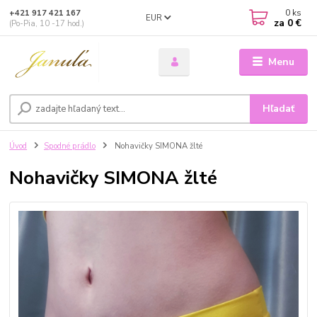
0
ks
+421 917 421 167
EUR
za
0 €
(Po-Pia, 10 -17 hod.)
Menu
Hľadať
Úvod
Spodné prádlo
Nohavičky SIMONA žlté
Nohavičky SIMONA žlté