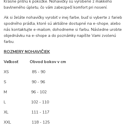
Krásne priľnú k pokožke. Nohavičky sú vyrobené z mäkkého
bavlneného úpletu, čo vám zabezpečí komfort pri nosení.
Ak si želáte nohavičky vyrobiť v inej farbe, buď si vyberte z farieb
spodného prádla, ktoré sú aktiálne dostupné na e-shope, alebo
nás kontaktujte e-mailom, dohodneme si farbu. Následne urobte
objednávku na e-shope a do poznámky napíšte Vami zvolenú
farbu.
ROZMERY NOHAVIČIEK
Veľkosť Obvod bokov v cm
XS
85 - 90
S 90 - 96
M
96 - 102
L 102 - 110
XL 111 - 117
XXL 118 - 125