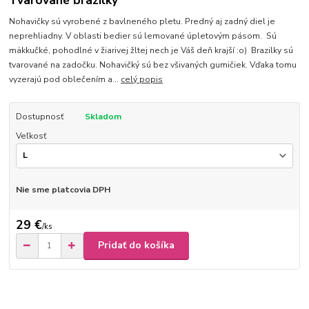
Tvarované brazilky
Nohavičky sú vyrobené z bavlneného pletu. Predný aj zadný diel je
neprehliadny. V oblasti bedier sú lemované úpletovým pásom. Sú
mäkkučké, pohodlné v žiarivej žltej nech je Váš deň krajší :o) Brazilky sú
tvarované na zadočku. Nohavičký sú bez všivaných gumičiek. Vďaka tomu
vyzerajú pod oblečením a...
celý popis
Dostupnosť
Skladom
Veľkosť
Nie sme platcovia DPH
29 €
/
ks
Pridať do košíka