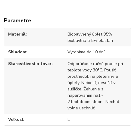
Parametre
Materiál
Biobavlnený úplet 95%
biobavlna a 5% elastan
Skladom
Vyrobíme do 10 dní
Starostlivosť o tovar
Odporúčame ručné pranie pri
teplote vody 30°C. Použiť
prostriedok na pleteniny a
úplety. Nebieliť, nesušiť v
sušičke. Žehlenie s
naparovaním na1.-
2.teplotnom stupni. Nechať
voľne uschnúť.
Veľkosť
L