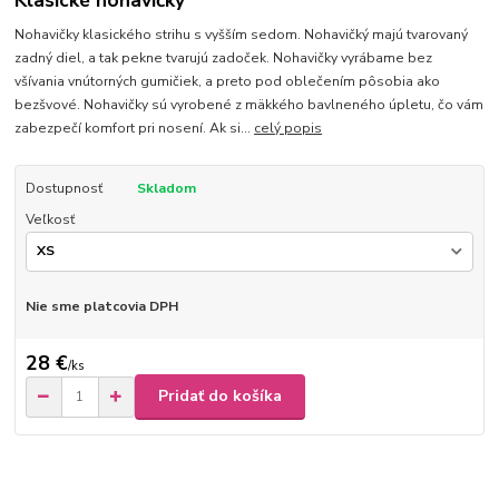
Klasické nohavičky
Nohavičky klasického strihu s vyšším sedom. Nohavičký majú tvarovaný
zadný diel, a tak pekne tvarujú zadoček. Nohavičky vyrábame bez
všívania vnútorných gumičiek, a preto pod oblečením pôsobia ako
bezšvové. Nohavičky sú vyrobené z mäkkého bavlneného úpletu, čo vám
zabezpečí komfort pri nosení. Ak si...
celý popis
Dostupnosť
Skladom
Veľkosť
Nie sme platcovia DPH
28 €
/
ks
Pridať do košíka