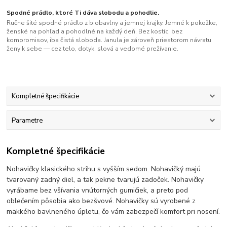
Spodné prádlo, ktoré Ti dáva slobodu a pohodlie.
Ručne šité spodné prádlo z biobavlny a jemnej krajky. Jemné k pokožke,
ženské na pohľad a pohodlné na každý deň. Bez kostíc, bez
kompromisov, iba čistá sloboda. Janula je zároveň priestorom návratu
ženy k sebe — cez telo, dotyk, slová a vedomé prežívanie.
Kompletné špecifikácie
Parametre
Kompletné špecifikácie
Nohavičky klasického strihu s vyšším sedom. Nohavičký majú
tvarovaný zadný diel, a tak pekne tvarujú zadoček. Nohavičky
vyrábame bez všívania vnútorných gumičiek, a preto pod
oblečením pôsobia ako bezšvové. Nohavičky sú vyrobené z
mäkkého bavlneného úpletu, čo vám zabezpečí komfort pri nosení.