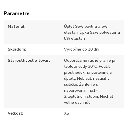
Parametre
Materiál
Úplet 95% bavlna a 5%
elastan, čipka 92% polyester a
8% elastan
Skladom
Vyrobíme do 10 dní
Starostlivosť o tovar
Odporúčame ručné pranie pri
teplote vody 30°C. Použiť
prostriedok na pleteniny a
úplety. Nebieliť, nesušiť v
sušičke. Žehlenie s
naparovaním na1.-
2.teplotnom stupni. Nechať
voľne uschnúť.
Veľkosť
XS