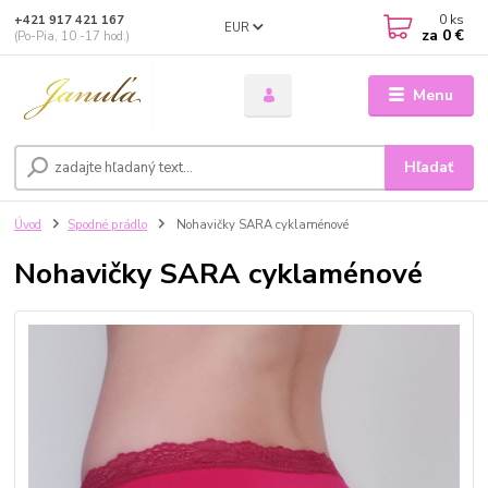
0
ks
+421 917 421 167
EUR
za
0 €
(Po-Pia, 10 -17 hod.)
Menu
Hľadať
Úvod
Spodné prádlo
Nohavičky SARA cyklaménové
Nohavičky SARA cyklaménové