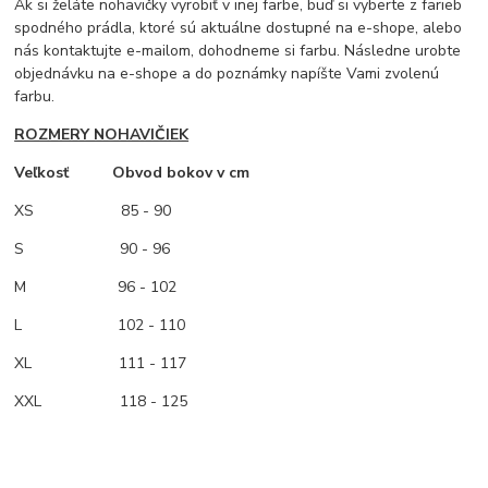
Ak si želáte nohavičky vyrobiť v inej farbe, buď si vyberte z farieb
spodného prádla, ktoré sú aktuálne dostupné na e-shope, alebo
nás kontaktujte e-mailom, dohodneme si farbu. Následne urobte
objednávku na e-shope a do poznámky napíšte Vami zvolenú
farbu.
ROZMERY NOHAVIČIEK
Veľkosť Obvod bokov v cm
XS
85 - 90
S 90 - 96
M
96 - 102
L 102 - 110
XL 111 - 117
XXL 118 - 125