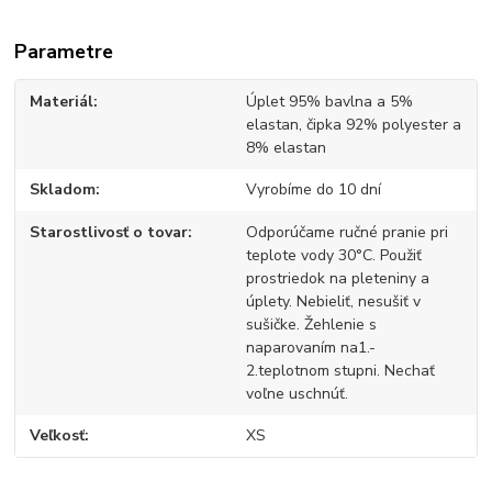
Parametre
Materiál
Úplet 95% bavlna a 5%
elastan, čipka 92% polyester a
8% elastan
Skladom
Vyrobíme do 10 dní
Starostlivosť o tovar
Odporúčame ručné pranie pri
teplote vody 30°C. Použiť
prostriedok na pleteniny a
úplety. Nebieliť, nesušiť v
sušičke. Žehlenie s
naparovaním na1.-
2.teplotnom stupni. Nechať
voľne uschnúť.
Veľkosť
XS