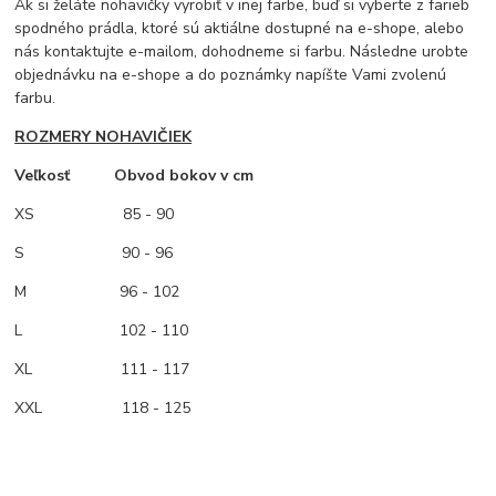
Ak si želáte nohavičky vyrobiť v inej farbe, buď si vyberte z farieb
spodného prádla, ktoré sú aktiálne dostupné na e-shope, alebo
nás kontaktujte e-mailom, dohodneme si farbu. Následne urobte
objednávku na e-shope a do poznámky napíšte Vami zvolenú
farbu.
ROZMERY NOHAVIČIEK
Veľkosť Obvod bokov v cm
XS
85 - 90
S 90 - 96
M
96 - 102
L 102 - 110
XL 111 - 117
XXL 118 - 125