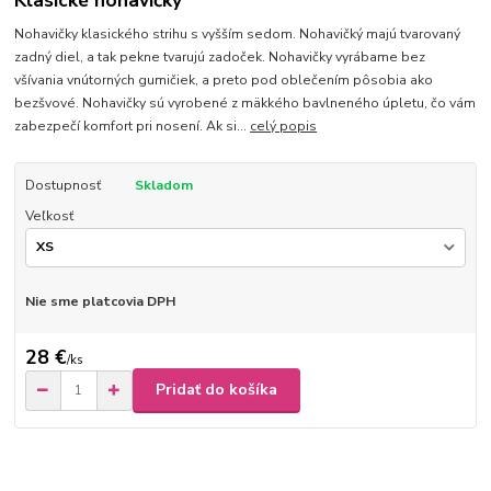
Klasické nohavičky
Nohavičky klasického strihu s vyšším sedom. Nohavičký majú tvarovaný
zadný diel, a tak pekne tvarujú zadoček. Nohavičky vyrábame bez
všívania vnútorných gumičiek, a preto pod oblečením pôsobia ako
bezšvové. Nohavičky sú vyrobené z mäkkého bavlneného úpletu, čo vám
zabezpečí komfort pri nosení. Ak si...
celý popis
Dostupnosť
Skladom
Veľkosť
Nie sme platcovia DPH
28 €
/
ks
Pridať do košíka