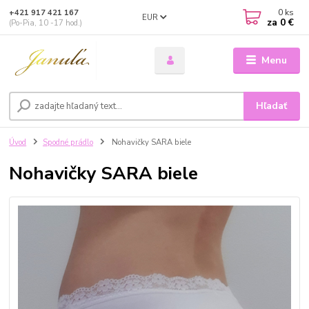
0
ks
+421 917 421 167
EUR
za
0 €
(Po-Pia, 10 -17 hod.)
Menu
Hľadať
Úvod
Spodné prádlo
Nohavičky SARA biele
Nohavičky SARA biele