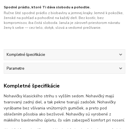
Spodné prádlo, ktoré Ti dáva slobodu a pohodlie.
Ručne šité spodné prádlo z biobavlny a jemnej krajky. Jemné k pokožke,
ženské na pohľad a pohodlné na každý deň. Bez kostíc, bez
kompromisov, iba čistá sloboda. Janula je zároveň priestorom návratu
ženy k sebe — cez telo, dotyk, slová a vedomé prežívanie.
Kompletné špecifikácie
Parametre
Kompletné špecifikácie
Nohavičky klasického strihu s vyšším sedom. Nohavičký majú
tvarovaný zadný diel, a tak pekne tvarujú zadoček. Nohavičky
vyrábame bez všívania vnútorných gumičiek, a preto pod
oblečením pôsobia ako bezšvové. Nohavičky sú vyrobené z
mäkkého bavlneného úpletu, čo vám zabezpečí komfort pri nosení.