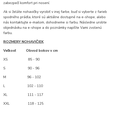
zabezpečí komfort pri nosení.
Ak si želáte nohavičky vyrobiť v inej farbe, buď si vyberte z farieb
spodného prádla, ktoré sú aktiálne dostupné na e-shope, alebo
nás kontaktujte e-mailom, dohodneme si farbu. Následne urobte
objednávku na e-shope a do poznámky napíšte Vami zvolenú
farbu.
ROZMERY NOHAVIČIEK
Veľkosť Obvod bokov v cm
XS
85 - 90
S 90 - 96
M
96 - 102
L 102 - 110
XL 111 - 117
XXL 118 - 125