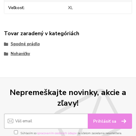
Veľkosť
XL
Tovar zaradený v kategóriách
Spodné prádlo
Nohavičky
Nepremeškajte novinky, akcie a
zľavy!
Prihlásiť sa
Súhlasím so
spracovaním osobných údajov
za účelom zasielania newslettera.