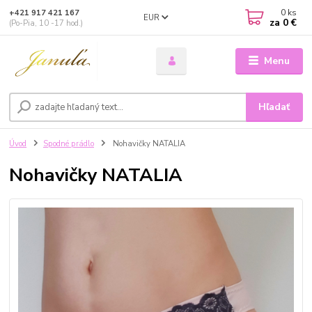
0
ks
+421 917 421 167
EUR
za
0 €
(Po-Pia, 10 -17 hod.)
Menu
Hľadať
Úvod
Spodné prádlo
Nohavičky NATALIA
Nohavičky NATALIA