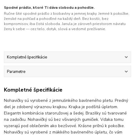
Spodné prádlo, ktoré Ti dáva slobodu a pohodlie.
Ručne šité spodné prádlo z biobavlny a jemnej krajky. Jemné k pokožke,
ženské na pohľad a pohodlné na každý deň. Bez kostíc, bez
kompromisov, iba čistá sloboda. Janula je zároveň priestorom návratu
ženy k sebe — cez telo, dotyk, slová a vedomé prežívanie.
Kompletné špecifikácie
Parametre
Kompletné špecifikácie
Nohavičky sú vyrobené z jemnulinkého bavlneného pletu. Predný
diel je zdobený výraznou krajkou. Krajka je podšitá úpletom.
Elegantn kombinácia staroružovej a šedej. Brazilky sú tvarované
na zadočku. Nohavičký sú bez všivaných gumičiek. Vďaka tomu
vyzerajú pod oblečením ako bezšvové. Krásne priľnú k pokožke.
Nohavičky sú vyrobené z mäkkého bavlneného úpletu, čo vám