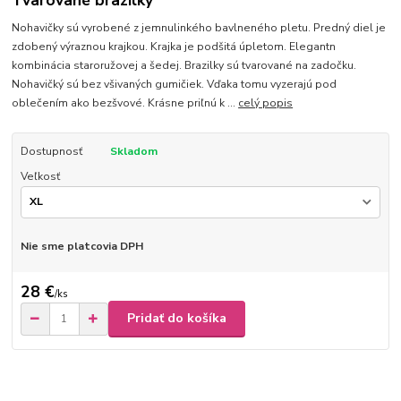
Tvarované brazilky
Nohavičky sú vyrobené z jemnulinkého bavlneného pletu. Predný diel je
zdobený výraznou krajkou. Krajka je podšitá úpletom. Elegantn
kombinácia staroružovej a šedej. Brazilky sú tvarované na zadočku.
Nohavičký sú bez všivaných gumičiek. Vďaka tomu vyzerajú pod
oblečením ako bezšvové. Krásne priľnú k ...
celý popis
Dostupnosť
Skladom
Veľkosť
Nie sme platcovia DPH
28 €
/
ks
Pridať do košíka