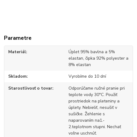
Parametre
Materiál
Úplet 95% bavlna a 5%
elastan, čipka 92% polyester a
8% elastan
Skladom
Vyrobíme do 10 dní
Starostlivosť o tovar
Odporúčame ručné pranie pri
teplote vody 30°C. Použiť
prostriedok na pleteniny a
úplety. Nebieliť, nesušiť v
sušičke. Žehlenie s
naparovaním na1.-
2.teplotnom stupni. Nechať
voľne uschnúť.