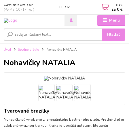
0
ks
+421 917 421 167
EUR
za
0 €
(Po-Pia, 10 -17 hod.)
Menu
Hľadať
Úvod
Spodné prádlo
Nohavičky NATALIA
Nohavičky NATALIA
Tvarované brazilky
Nohavičky sú vyrobené z jemnulinkého bavlneného pletu. Predný diel je
zdobený výraznou krajkou. Krajka je podšitá úpletom. Elegantn