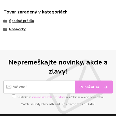
Tovar zaradený v kategóriách
Spodné prádlo
Nohavičky
Nepremeškajte novinky, akcie a
zľavy!
Prihlásiť sa
Súhlasím so
spracovaním osobných údajov
za účelom zasielania newslettera.
Môžete sa kedykoľvek odhlásiť. Zasielame raz za 14 dní.