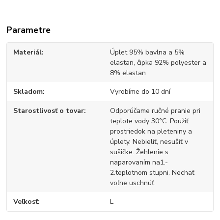
Parametre
Materiál
Úplet 95% bavlna a 5%
elastan, čipka 92% polyester a
8% elastan
Skladom
Vyrobíme do 10 dní
Starostlivosť o tovar
Odporúčame ručné pranie pri
teplote vody 30°C. Použiť
prostriedok na pleteniny a
úplety. Nebieliť, nesušiť v
sušičke. Žehlenie s
naparovaním na1.-
2.teplotnom stupni. Nechať
voľne uschnúť.
Veľkosť
L