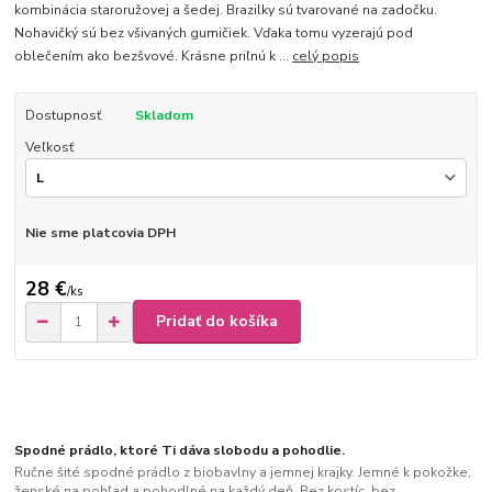
kombinácia staroružovej a šedej. Brazilky sú tvarované na zadočku.
Nohavičký sú bez všivaných gumičiek. Vďaka tomu vyzerajú pod
oblečením ako bezšvové. Krásne priľnú k ...
celý popis
Dostupnosť
Skladom
Veľkosť
Nie sme platcovia DPH
28 €
/
ks
Pridať do košíka
Spodné prádlo, ktoré Ti dáva slobodu a pohodlie.
Ručne šité spodné prádlo z biobavlny a jemnej krajky. Jemné k pokožke,
ženské na pohľad a pohodlné na každý deň. Bez kostíc, bez