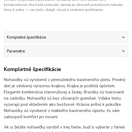
kompromisov, iba čistá sloboda. Janula je zároveň priestorom návratu
ženy k sebe — cez telo, dotyk, slová a vedomé prežívanie.
Kompletné špecifikácie
Parametre
Kompletné špecifikácie
Nohavičky sú vyrobené z jemnulinkého bavlneného pletu. Predný
diel je zdobený výraznou krajkou. Krajka je podšitá úpletom.
Elegantn kombinácia staroružovej a šedej. Brazilky sú tvarované
na zadočku. Nohavičký sú bez všivaných gumičiek. Vďaka tomu
vyzerajú pod oblečením ako bezšvové. Krásne priľnú k pokožke.
Nohavičky sú vyrobené z mäkkého bavlneného úpletu, čo vám
zabezpečí komfort pri nosení.
Ak si želáte nohavičky vyrobiť v inej farbe, buď si vyberte z farieb