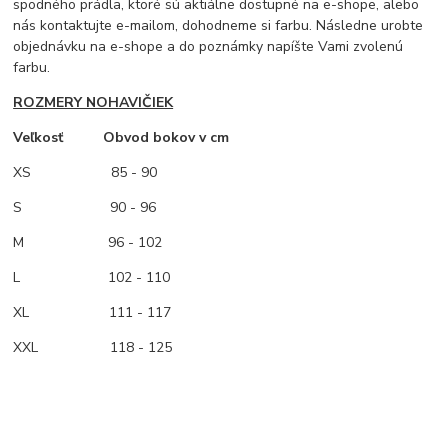
spodného prádla, ktoré sú aktiálne dostupné na e-shope, alebo
nás kontaktujte e-mailom, dohodneme si farbu. Následne urobte
objednávku na e-shope a do poznámky napíšte Vami zvolenú
farbu.
ROZMERY NOHAVIČIEK
Veľkosť Obvod bokov v cm
XS
85 - 90
S 90 - 96
M
96 - 102
L 102 - 110
XL 111 - 117
XXL 118 - 125