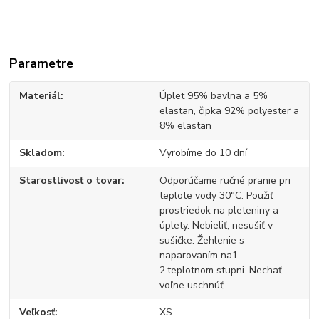
Parametre
Materiál
Úplet 95% bavlna a 5%
elastan, čipka 92% polyester a
8% elastan
Skladom
Vyrobíme do 10 dní
Starostlivosť o tovar
Odporúčame ručné pranie pri
teplote vody 30°C. Použiť
prostriedok na pleteniny a
úplety. Nebieliť, nesušiť v
sušičke. Žehlenie s
naparovaním na1.-
2.teplotnom stupni. Nechať
voľne uschnúť.
Veľkosť
XS