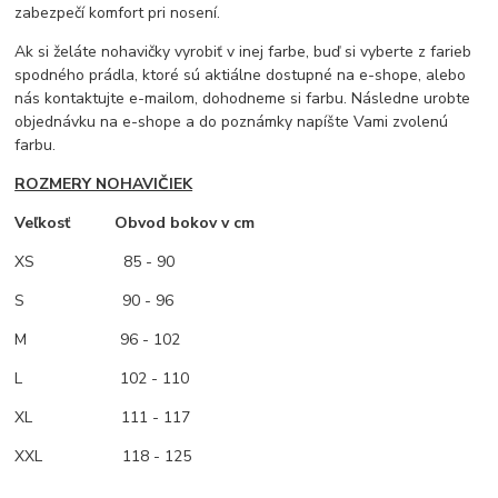
zabezpečí komfort pri nosení.
Ak si želáte nohavičky vyrobiť v inej farbe, buď si vyberte z farieb
spodného prádla, ktoré sú aktiálne dostupné na e-shope, alebo
nás kontaktujte e-mailom, dohodneme si farbu. Následne urobte
objednávku na e-shope a do poznámky napíšte Vami zvolenú
farbu.
ROZMERY NOHAVIČIEK
Veľkosť Obvod bokov v cm
XS
85 - 90
S 90 - 96
M
96 - 102
L 102 - 110
XL 111 - 117
XXL 118 - 125