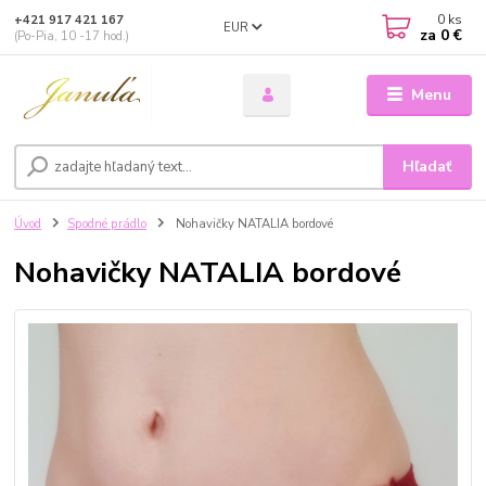
0
ks
+421 917 421 167
EUR
za
0 €
(Po-Pia, 10 -17 hod.)
Menu
Hľadať
Úvod
Spodné prádlo
Nohavičky NATALIA bordové
Nohavičky NATALIA bordové