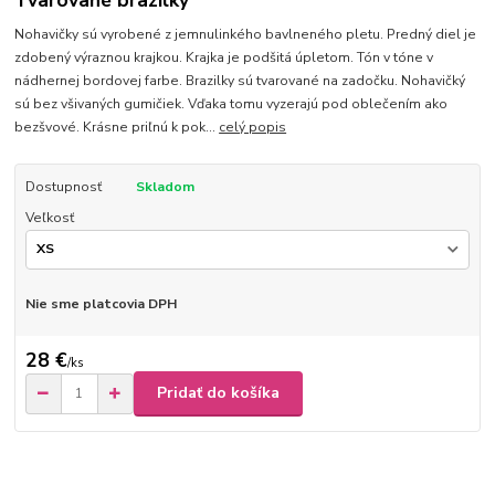
Tvarované brazilky
Nohavičky sú vyrobené z jemnulinkého bavlneného pletu. Predný diel je
zdobený výraznou krajkou. Krajka je podšitá úpletom. Tón v tóne v
nádhernej bordovej farbe. Brazilky sú tvarované na zadočku. Nohavičký
sú bez všivaných gumičiek. Vďaka tomu vyzerajú pod oblečením ako
bezšvové. Krásne priľnú k pok...
celý popis
Dostupnosť
Skladom
Veľkosť
Nie sme platcovia DPH
28 €
/
ks
Pridať do košíka