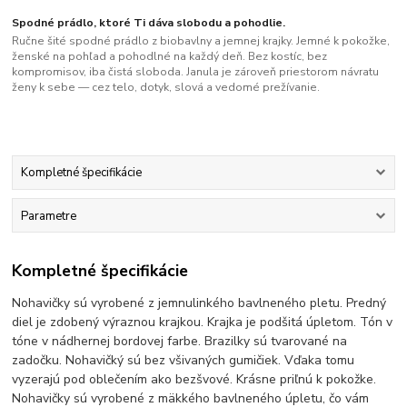
Spodné prádlo, ktoré Ti dáva slobodu a pohodlie.
Ručne šité spodné prádlo z biobavlny a jemnej krajky. Jemné k pokožke,
ženské na pohľad a pohodlné na každý deň. Bez kostíc, bez
kompromisov, iba čistá sloboda. Janula je zároveň priestorom návratu
ženy k sebe — cez telo, dotyk, slová a vedomé prežívanie.
Kompletné špecifikácie
Parametre
Kompletné špecifikácie
Nohavičky sú vyrobené z jemnulinkého bavlneného pletu. Predný
diel je zdobený výraznou krajkou. Krajka je podšitá úpletom. Tón v
tóne v nádhernej bordovej farbe. Brazilky sú tvarované na
zadočku. Nohavičký sú bez všivaných gumičiek. Vďaka tomu
vyzerajú pod oblečením ako bezšvové. Krásne priľnú k pokožke.
Nohavičky sú vyrobené z mäkkého bavlneného úpletu, čo vám