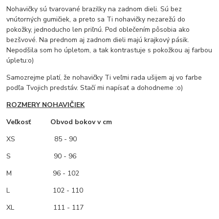
Nohavičky sú tvarované brazilky na zadnom dieli. Sú bez
vnútorných gumičiek, a preto sa Ti nohavičky nezarežú do
pokožky, jednoducho len priľnú. Pod oblečením pôsobia ako
bezšvové. Na prednom aj zadnom dieli majú krajkový pásik.
Nepodšila som ho úpletom, a tak kontrastuje s pokožkou aj farbou
úpletu:o)
Samozrejme platí, že nohavičky Ti veľmi rada ušijem aj vo farbe
podľa Tvojich predstáv. Stačí mi napísať a dohodneme :o)
ROZMERY NOHAVIČIEK
Veľkosť Obvod bokov v cm
XS
85 - 90
S 90 - 96
M
96 - 102
L 102 - 110
XL 111 - 117