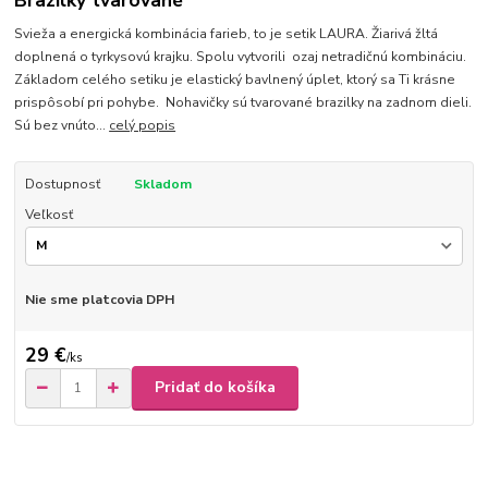
Brazilky tvarované
Svieža a energická kombinácia farieb, to je setik LAURA. Žiarivá žltá
doplnená o tyrkysovú krajku. Spolu vytvorili ozaj netradičnú kombináciu.
Základom celého setiku je elastický bavlnený úplet, ktorý sa Ti krásne
prispôsobí pri pohybe. Nohavičky sú tvarované brazilky na zadnom dieli.
Sú bez vnúto...
celý popis
Dostupnosť
Skladom
Veľkosť
Nie sme platcovia DPH
29 €
/
ks
Pridať do košíka