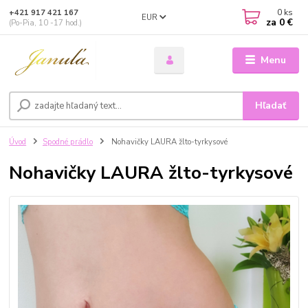
0
ks
+421 917 421 167
EUR
za
0 €
(Po-Pia, 10 -17 hod.)
Menu
Hľadať
Úvod
Spodné prádlo
Nohavičky LAURA žlto-tyrkysové
Nohavičky LAURA žlto-tyrkysové