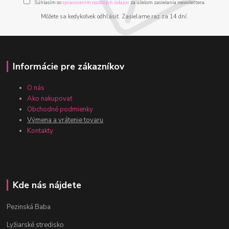
Súhlasím so
spracovaním osobných údajov
za účelom zasielania newslettera.
Môžete sa kedykoľvek odhlásiť. Zasielame raz za 14 dní.
Informácie pre zákazníkov
O nás
Ako nakupovať
Obchodné podmienky
Výmena a vrátenie tovaru
Kontakty
Kde nás nájdete
Pezinská Baba
Lyžiarské stredisko