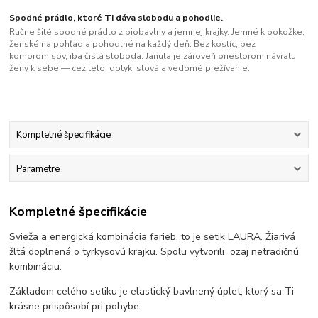
Spodné prádlo, ktoré Ti dáva slobodu a pohodlie.
Ručne šité spodné prádlo z biobavlny a jemnej krajky. Jemné k pokožke,
ženské na pohľad a pohodlné na každý deň. Bez kostíc, bez
kompromisov, iba čistá sloboda. Janula je zároveň priestorom návratu
ženy k sebe — cez telo, dotyk, slová a vedomé prežívanie.
Kompletné špecifikácie
Parametre
Kompletné špecifikácie
Svieža a energická kombinácia farieb, to je setik LAURA. Žiarivá
žltá doplnená o tyrkysovú krajku. Spolu vytvorili ozaj netradičnú
kombináciu.
Základom celého setiku je elastický bavlnený úplet, ktorý sa Ti
krásne prispôsobí pri pohybe.