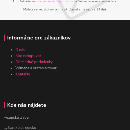
Súhlasím so
spracovaním osobných údajov
za účelom zasielania newslettera.
Môžete sa kedykoľvek odhlásiť. Zasielame raz za 14 dní.
Informácie pre zákazníkov
O nás
Ako nakupovať
Obchodné podmienky
Výmena a vrátenie tovaru
Kontakty
Kde nás nájdete
Pezinská Baba
Lyžiarské stredisko