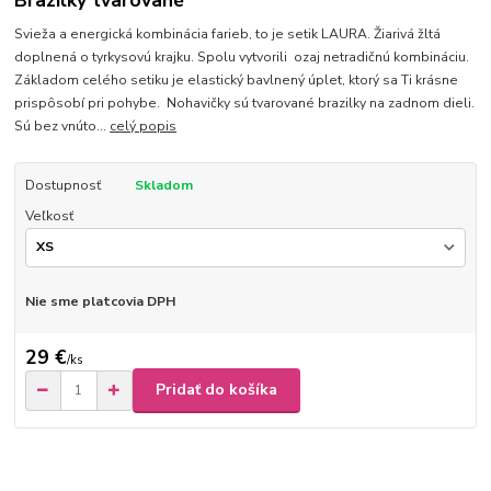
Brazilky tvarované
Svieža a energická kombinácia farieb, to je setik LAURA. Žiarivá žltá
doplnená o tyrkysovú krajku. Spolu vytvorili ozaj netradičnú kombináciu.
Základom celého setiku je elastický bavlnený úplet, ktorý sa Ti krásne
prispôsobí pri pohybe. Nohavičky sú tvarované brazilky na zadnom dieli.
Sú bez vnúto...
celý popis
Dostupnosť
Skladom
Veľkosť
Nie sme platcovia DPH
29 €
/
ks
Pridať do košíka