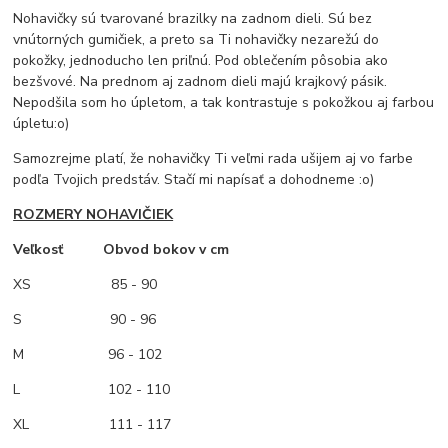
Nohavičky sú tvarované brazilky na zadnom dieli. Sú bez
vnútorných gumičiek, a preto sa Ti nohavičky nezarežú do
pokožky, jednoducho len priľnú. Pod oblečením pôsobia ako
bezšvové. Na prednom aj zadnom dieli majú krajkový pásik.
Nepodšila som ho úpletom, a tak kontrastuje s pokožkou aj farbou
úpletu:o)
Samozrejme platí, že nohavičky Ti veľmi rada ušijem aj vo farbe
podľa Tvojich predstáv. Stačí mi napísať a dohodneme :o)
ROZMERY NOHAVIČIEK
Veľkosť Obvod bokov v cm
XS
85 - 90
S 90 - 96
M
96 - 102
L 102 - 110
XL 111 - 117