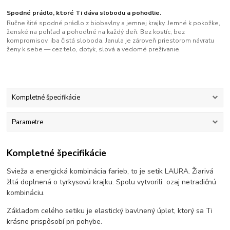
Spodné prádlo, ktoré Ti dáva slobodu a pohodlie.
Ručne šité spodné prádlo z biobavlny a jemnej krajky. Jemné k pokožke,
ženské na pohľad a pohodlné na každý deň. Bez kostíc, bez
kompromisov, iba čistá sloboda. Janula je zároveň priestorom návratu
ženy k sebe — cez telo, dotyk, slová a vedomé prežívanie.
Kompletné špecifikácie
Parametre
Kompletné špecifikácie
Svieža a energická kombinácia farieb, to je setik LAURA. Žiarivá
žltá doplnená o tyrkysovú krajku. Spolu vytvorili ozaj netradičnú
kombináciu.
Základom celého setiku je elastický bavlnený úplet, ktorý sa Ti
krásne prispôsobí pri pohybe.