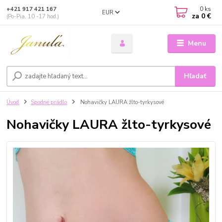
0
ks
+421 917 421 167
EUR
za
0 €
(Po-Pia, 10 -17 hod.)
Menu
Hľadať
Úvod
Spodné prádlo
Nohavičky LAURA žlto-tyrkysové
Nohavičky LAURA žlto-tyrkysové