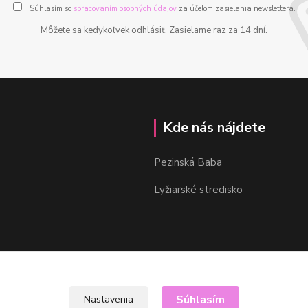
Súhlasím so
spracovaním osobných údajov
za účelom zasielania newslettera.
Môžete sa kedykoľvek odhlásiť. Zasielame raz za 14 dní.
Kde nás nájdete
Pezinská Baba
Lyžiarské stredisko
Súhlasím
Nastavenia