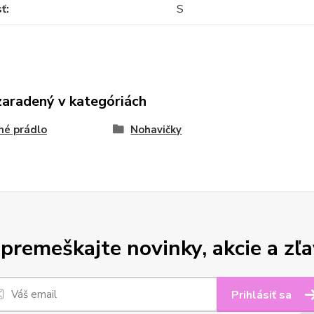
sť
S
zaradený v kategóriách
né prádlo
Nohavičky
premeškajte novinky, akcie a zľa
Prihlásiť sa