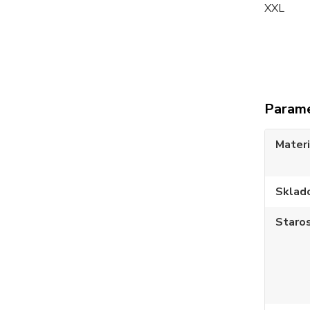
XXL 
Param
Materi
Sklad
Staros