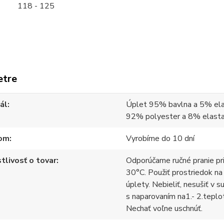
118 - 125
etre
ál
Úplet 95% bavlna a 5% ela
92% polyester a 8% elast
om
Vyrobíme do 10 dní
tlivosť o tovar
Odporúčame ručné pranie pr
30°C. Použiť prostriedok na
úplety. Nebieliť, nesušiť v s
s naparovaním na1.- 2.teplo
Nechať voľne uschnúť.