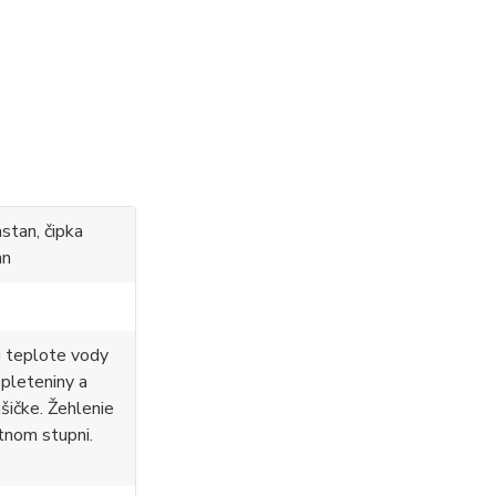
stan, čipka
an
i teplote vody
 pleteniny a
ušičke. Žehlenie
tnom stupni.