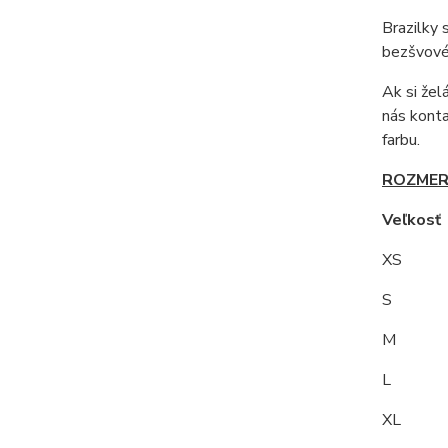
Brazilky 
bezšvové.
Ak si žel
nás kont
farbu.
ROZMER
Veľkos
XS
S 9
M
L 10
XL 1