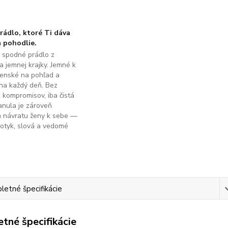
ádlo, ktoré Ti dáva
 pohodlie.
é spodné prádlo z
a jemnej krajky. Jemné k
ženské na pohľad a
na každý deň. Bez
z kompromisov, iba čistá
anula je zároveň
m návratu ženy k sebe —
dotyk, slová a vedomé
.
etné špecifikácie
tné špecifikácie