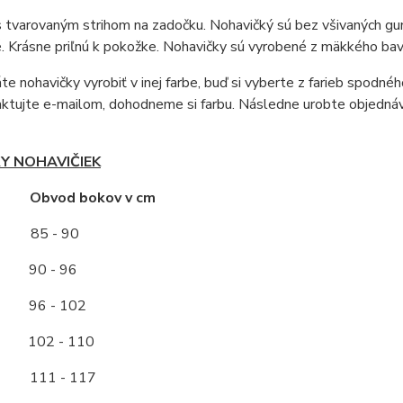
s tvarovaným strihom na zadočku. Nohavičký sú bez všivaných g
 Krásne priľnú k pokožke. Nohavičky sú vyrobené z mäkkého bav
áte nohavičky vyrobiť v inej farbe, buď si vyberte z farieb spodn
aktujte e-mailom, dohodneme si farbu. Následne urobte objedná
Y NOHAVIČIEK
ť Obvod bokov v cm
85 - 90
0 - 96
96 - 102
2 - 110
11 - 117