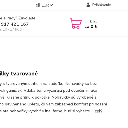
Prihlásenie
EUR
e si rady? Zavolajte.
0
ks
 917 421 167
za
0 €
a, 10 -17 hod.)
ilky tvarované
ky s tvarovaným strihom na zadočku. Nohavičký sú bez
ých gumičiek. Vďaka tomu vyzerajú pod oblečením ako
vé. Krásne priľnú k pokožke. Nohavičky sú vyrobené z
o bavlneného úpletu, čo vám zabezpečí komfort pri nosení.
eláte nohavičky vyrobiť v inej farbe, buď si vyberte ...
celý