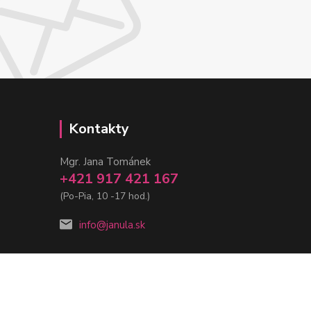
Kontakty
Mgr. Jana Tománek
+421 917 421 167
(Po-Pia, 10 -17 hod.)
info@janula.sk