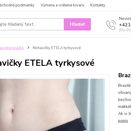
bchodné podmienky
Výmena a vrátenie tovaru
Kontakty
Neviet
Hľadať
+421
(Po-Pi
podné prádlo
Nohavičky ETELA tyrkysové
vičky ETELA tyrkysové
Braz
Brazil
všivan
bezšvo
mäkkéh
Ak si ž
popis