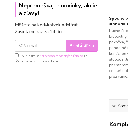
Nepremeškajte novinky, akcie
a zľavy!
Spodné pr
slobodu a
Môžete sa kedykoľvek odhlásiť.
Ručne šit
Zasielame raz za 14 dní.
biobavlny 
pokožke, 
Prihlásiť sa
pohodlné 
kostíc, be
Súhlasím so
spracovaním osobných údajov
za
sloboda. J
účelom zasielania newslettera.
priestoro
cez telo, 
prežívanie
Kompl
Komple