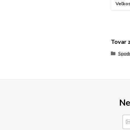
Veľko
Tovar 
Spod
Ne