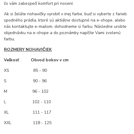
čo vám zabezpečí komfort pri nosení.
Ak si želáte nohavičky vyrobiť v inej farbe, buď si vyberte z farieb
spodného prádla, ktoré sú aktiálne dostupné na e-shope, alebo
nás kontaktujte e-mailom, dohodneme si farbu. Následne urobte
objednávku na e-shope a do poznámky napíšte Vami zvolenú
farbu.
ROZMERY NOHAVIČIEK
Veľkosť Obvod bokov v cm
XS
85 - 90
S 90 - 96
M
96 - 102
L 102 - 110
XL 111 - 117
XXL 118 - 125