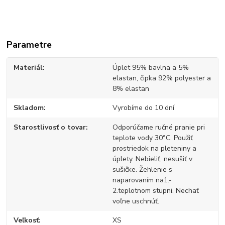
Parametre
Materiál
Úplet 95% bavlna a 5%
elastan, čipka 92% polyester a
8% elastan
Skladom
Vyrobíme do 10 dní
Starostlivosť o tovar
Odporúčame ručné pranie pri
teplote vody 30°C. Použiť
prostriedok na pleteniny a
úplety. Nebieliť, nesušiť v
sušičke. Žehlenie s
naparovaním na1.-
2.teplotnom stupni. Nechať
voľne uschnúť.
Veľkosť
XS