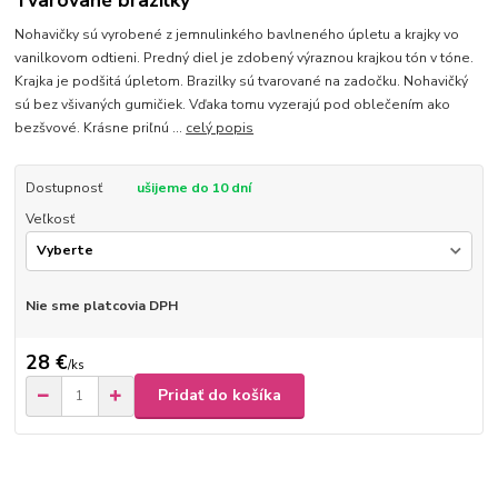
Tvarované brazilky
Nohavičky sú vyrobené z jemnulinkého bavlneného úpletu a krajky vo
vanilkovom odtieni. Predný diel je zdobený výraznou krajkou tón v tóne.
Krajka je podšitá úpletom. Brazilky sú tvarované na zadočku. Nohavičký
sú bez všivaných gumičiek. Vďaka tomu vyzerajú pod oblečením ako
bezšvové. Krásne priľnú ...
celý popis
Dostupnosť
ušijeme do 10 dní
Veľkosť
Nie sme platcovia DPH
28 €
/
ks
Pridať do košíka