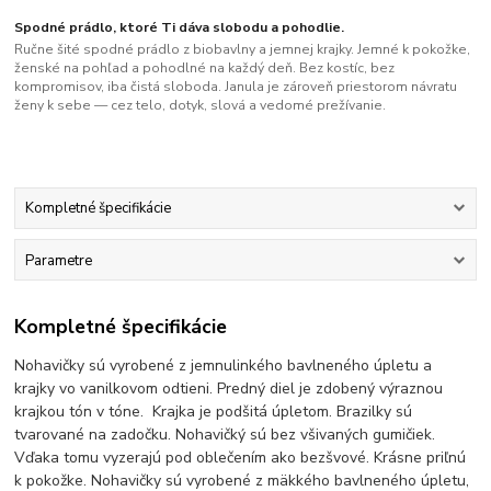
Spodné prádlo, ktoré Ti dáva slobodu a pohodlie.
Ručne šité spodné prádlo z biobavlny a jemnej krajky. Jemné k pokožke,
ženské na pohľad a pohodlné na každý deň. Bez kostíc, bez
kompromisov, iba čistá sloboda. Janula je zároveň priestorom návratu
ženy k sebe — cez telo, dotyk, slová a vedomé prežívanie.
Kompletné špecifikácie
Parametre
Kompletné špecifikácie
Nohavičky sú vyrobené z jemnulinkého bavlneného úpletu a
krajky vo vanilkovom odtieni. Predný diel je zdobený výraznou
krajkou tón v tóne. Krajka je podšitá úpletom. Brazilky sú
tvarované na zadočku. Nohavičký sú bez všivaných gumičiek.
Vďaka tomu vyzerajú pod oblečením ako bezšvové. Krásne priľnú
k pokožke. Nohavičky sú vyrobené z mäkkého bavlneného úpletu,