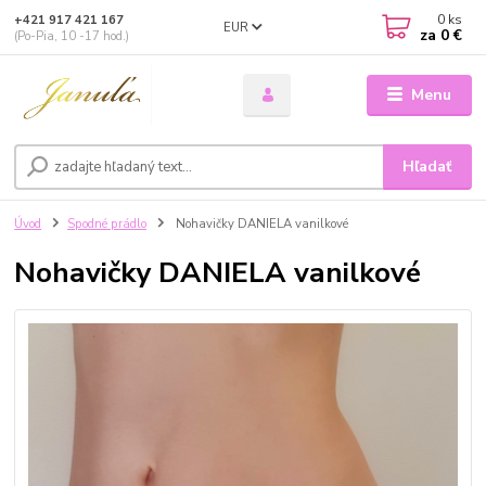
0
ks
+421 917 421 167
EUR
za
0 €
(Po-Pia, 10 -17 hod.)
Menu
Hľadať
Úvod
Spodné prádlo
Nohavičky DANIELA vanilkové
Nohavičky DANIELA vanilkové