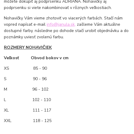
môžete dokúpiť aj podprsenku ADRIANA. Nohavičky aj
podprsenku si viete nakombinovať v rôznych veľkostiach.
Nohavičky Vám vieme zhotoviť vo viacerých farbách. Stačí nám
vopred napísať e-mail
info@janula.sk,
zašleme Vám aktuálne
dostupné farby. následne po dohode stačí urobiť objednávku a do
poznámky uviesť zvolenú farbu.
ROZMERY NOHAVIČIEK
Veľkosť Obvod bokov v cm
XS
85 - 90
S 90 - 96
M
96 - 102
L 102 - 110
XL 111 - 117
XXL 118 - 125