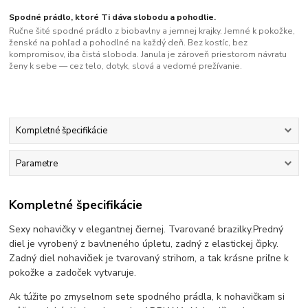
Spodné prádlo, ktoré Ti dáva slobodu a pohodlie.
Ručne šité spodné prádlo z biobavlny a jemnej krajky. Jemné k pokožke,
ženské na pohľad a pohodlné na každý deň. Bez kostíc, bez
kompromisov, iba čistá sloboda. Janula je zároveň priestorom návratu
ženy k sebe — cez telo, dotyk, slová a vedomé prežívanie.
Kompletné špecifikácie
Parametre
Kompletné špecifikácie
Sexy nohavičky v elegantnej čiernej. Tvarované brazilky.Predný
diel je vyrobený z bavlneného úpletu, zadný z elastickej čipky.
Zadný diel nohavičiek je tvarovaný strihom, a tak krásne priľne k
pokožke a zadoček vytvaruje.
Ak túžite po zmyselnom sete spodného prádla, k nohavičkam si