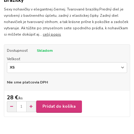
Brazilky
Sexy nohavičky v elegantnej čiernej. Tvarované brazilky.Predný diel je
vyrobený z bavlneného úpletu, zadný z elastickej čipky. Zadný diel
nohavičiek je tvarovaný strihom, a tak krásne priľne k pokožke a zadoček
vytvaruje. Ak túžite po zmyselnom sete spodného prádla, k nohavičkam
si môžete dokúpiť aj...
celý popis
Dostupnosť
Skladom
Veľkosť
Nie sme platcovia DPH
28 €
/
ks
Pridať do košíka