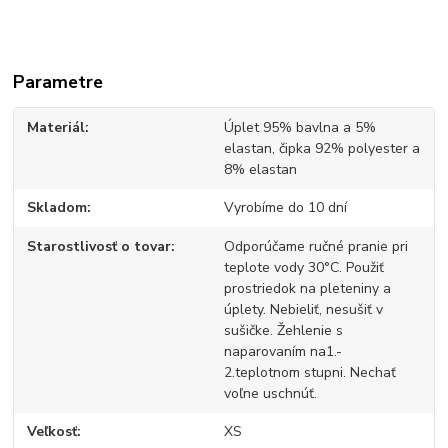
Parametre
Materiál
Úplet 95% bavlna a 5%
elastan, čipka 92% polyester a
8% elastan
Skladom
Vyrobíme do 10 dní
Starostlivosť o tovar
Odporúčame ručné pranie pri
teplote vody 30°C. Použiť
prostriedok na pleteniny a
úplety. Nebieliť, nesušiť v
sušičke. Žehlenie s
naparovaním na1.-
2.teplotnom stupni. Nechať
voľne uschnúť.
Veľkosť
XS