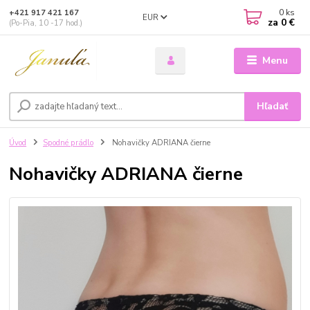
0
ks
+421 917 421 167
EUR
za
0 €
(Po-Pia, 10 -17 hod.)
Menu
Hľadať
Úvod
Spodné prádlo
Nohavičky ADRIANA čierne
Nohavičky ADRIANA čierne