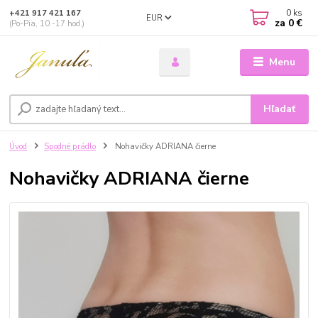
0
ks
+421 917 421 167
EUR
za
0 €
(Po-Pia, 10 -17 hod.)
Menu
Hľadať
Úvod
Spodné prádlo
Nohavičky ADRIANA čierne
Nohavičky ADRIANA čierne