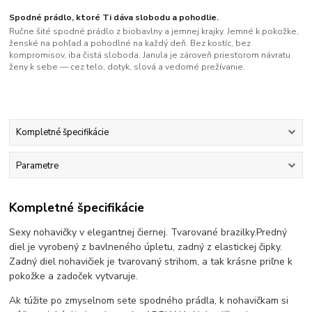
Spodné prádlo, ktoré Ti dáva slobodu a pohodlie.
Ručne šité spodné prádlo z biobavlny a jemnej krajky. Jemné k pokožke,
ženské na pohľad a pohodlné na každý deň. Bez kostíc, bez
kompromisov, iba čistá sloboda. Janula je zároveň priestorom návratu
ženy k sebe — cez telo, dotyk, slová a vedomé prežívanie.
Kompletné špecifikácie
Parametre
Kompletné špecifikácie
Sexy nohavičky v elegantnej čiernej. Tvarované brazilky.Predný
diel je vyrobený z bavlneného úpletu, zadný z elastickej čipky.
Zadný diel nohavičiek je tvarovaný strihom, a tak krásne priľne k
pokožke a zadoček vytvaruje.
Ak túžite po zmyselnom sete spodného prádla, k nohavičkam si