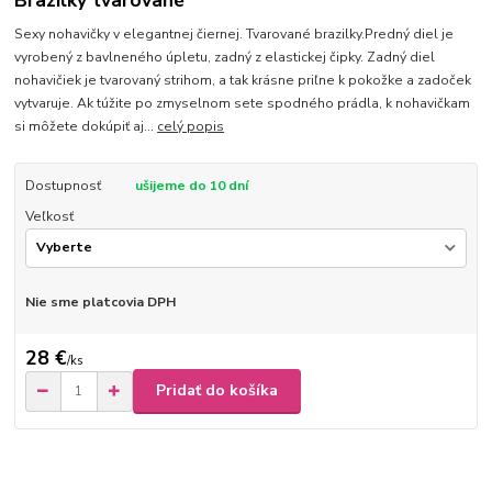
Brazilky tvarované
Sexy nohavičky v elegantnej čiernej. Tvarované brazilky.Predný diel je
vyrobený z bavlneného úpletu, zadný z elastickej čipky. Zadný diel
nohavičiek je tvarovaný strihom, a tak krásne priľne k pokožke a zadoček
vytvaruje. Ak túžite po zmyselnom sete spodného prádla, k nohavičkam
si môžete dokúpiť aj...
celý popis
Dostupnosť
ušijeme do 10 dní
Veľkosť
Nie sme platcovia DPH
28 €
/
ks
Pridať do košíka