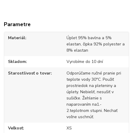
Parametre
Materiál
Úplet 95% bavlna a 5%
elastan, čipka 92% polyester a
8% elastan
Skladom
Vyrobíme do 10 dní
Starostlivosť o tovar
Odporúčame ručné pranie pri
teplote vody 30°C. Použiť
prostriedok na pleteniny a
úplety. Nebieliť, nesušiť v
sušičke. Žehlenie s
naparovaním na1.-
2.teplotnom stupni. Nechať
voľne uschnúť.
Veľkosť
XS