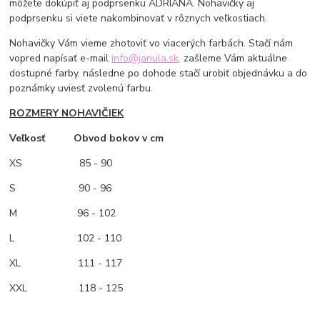
môžete dokúpiť aj podprsenku ADRIANA. Nohavičky aj
podprsenku si viete nakombinovať v rôznych veľkostiach.
Nohavičky Vám vieme zhotoviť vo viacerých farbách. Stačí nám
vopred napísať e-mail
info@janula.sk,
zašleme Vám aktuálne
dostupné farby. následne po dohode stačí urobiť objednávku a do
poznámky uviesť zvolenú farbu.
ROZMERY NOHAVIČIEK
Veľkosť Obvod bokov v cm
XS
85 - 90
S 90 - 96
M
96 - 102
L 102 - 110
XL 111 - 117
XXL 118 - 125