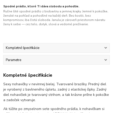
Spodné prádlo, ktoré Ti dáva slobodu a pohodlie.
Ručne šité spodné prádlo z biobavlny a jemnej krajky. Jemné k pokožke,
ženské na pohľad a pohodlné na každý deň. Bez kostíc, bez
kompromisov, iba čistá sloboda. Janula je zároveň priestorom návratu
ženy k sebe — cez telo, dotyk, slová a vedomé prežívanie.
Kompletné špecifikácie
Parametre
Kompletné špecifikácie
Sexy nohavičky v nevinnej bielej. Tvarované brazilky. Predný diel
je vyrobený z bavlneného úpletu, zadný z elastickej čipky. Zadný
diel nohavičiek je tvarovaný strihom, a tak krásne priľne k pokožke
a zadoček vytvaruje.
Ak túžite po zmyselnom sete spodného prádla, k nohavičkam si