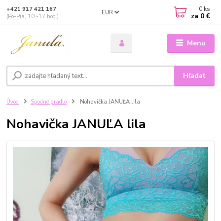
0
ks
+421 917 421 167
EUR
za
0 €
(Po-Pia, 10 -17 hod.)
Menu
Hľadať
Úvod
Spodné prádlo
Nohavička JANUĽA lila
Nohavička JANUĽA lila