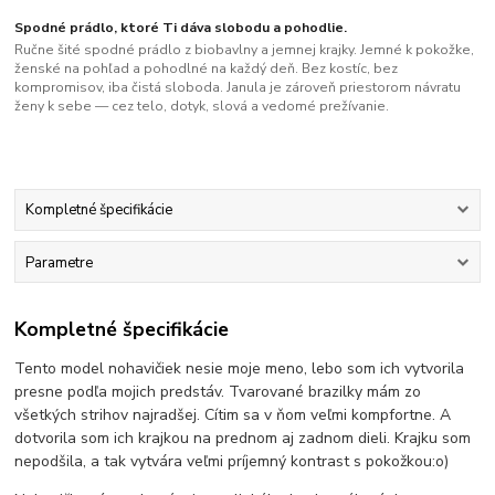
Spodné prádlo, ktoré Ti dáva slobodu a pohodlie.
Ručne šité spodné prádlo z biobavlny a jemnej krajky. Jemné k pokožke,
ženské na pohľad a pohodlné na každý deň. Bez kostíc, bez
kompromisov, iba čistá sloboda. Janula je zároveň priestorom návratu
ženy k sebe — cez telo, dotyk, slová a vedomé prežívanie.
Kompletné špecifikácie
Parametre
Kompletné špecifikácie
Tento model nohavičiek nesie moje meno, lebo som ich vytvorila
presne podľa mojich predstáv. Tvarované brazilky mám zo
všetkých strihov najradšej. Cítim sa v ňom veľmi kompfortne. A
dotvorila som ich krajkou na prednom aj zadnom dieli. Krajku som
nepodšila, a tak vytvára veľmi príjemný kontrast s pokožkou:o)