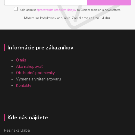
Súhlasím so
spracovaním osobných údajov
za účelom zasielania newslettera.
Môžete sa kedykoľvek odhlásiť. Zasielame raz za 14 dní.
Informácie pre zákazníkov
O nás
Ako nakupovať
Obchodné podmienky
Výmena a vrátenie tovaru
Kontakty
Kde nás nájdete
Pezinská Baba