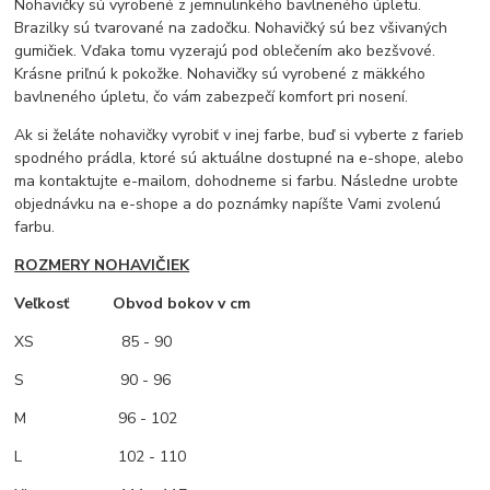
Nohavičky sú vyrobené z jemnulinkého bavlneného úpletu.
Brazilky sú tvarované na zadočku. Nohavičký sú bez všivaných
gumičiek. Vďaka tomu vyzerajú pod oblečením ako bezšvové.
Krásne priľnú k pokožke. Nohavičky sú vyrobené z mäkkého
bavlneného úpletu, čo vám zabezpečí komfort pri nosení.
Ak si želáte nohavičky vyrobiť v inej farbe, buď si vyberte z farieb
spodného prádla, ktoré sú aktuálne dostupné na e-shope, alebo
ma kontaktujte e-mailom, dohodneme si farbu. Následne urobte
objednávku na e-shope a do poznámky napíšte Vami zvolenú
farbu.
ROZMERY NOHAVIČIEK
Veľkosť Obvod bokov v cm
XS
85 - 90
S 90 - 96
M
96 - 102
L 102 - 110