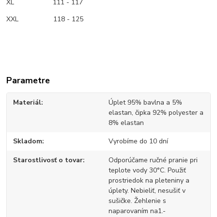
XL 111 - 117
XXL 118 - 125
Parametre
Materiál
Úplet 95% bavlna a 5%
elastan, čipka 92% polyester a
8% elastan
Skladom
Vyrobíme do 10 dní
Starostlivosť o tovar
Odporúčame ručné pranie pri
teplote vody 30°C. Použiť
prostriedok na pleteniny a
úplety. Nebieliť, nesušiť v
sušičke. Žehlenie s
naparovaním na1.-