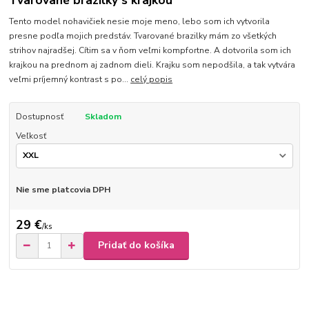
Tvarované brazilky s krajkou
Tento model nohavičiek nesie moje meno, lebo som ich vytvorila
presne podľa mojich predstáv. Tvarované brazilky mám zo všetkých
strihov najradšej. Cítim sa v ňom veľmi kompfortne. A dotvorila som ich
krajkou na prednom aj zadnom dieli. Krajku som nepodšila, a tak vytvára
veľmi príjemný kontrast s po...
celý popis
Dostupnosť
Skladom
Veľkosť
Nie sme platcovia DPH
29 €
/
ks
Pridať do košíka