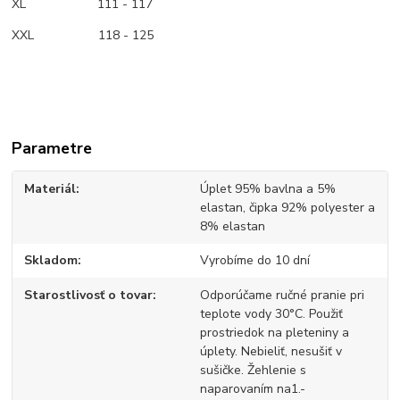
XL 111 - 117
XXL 118 - 125
Parametre
Materiál
Úplet 95% bavlna a 5%
elastan, čipka 92% polyester a
8% elastan
Skladom
Vyrobíme do 10 dní
Starostlivosť o tovar
Odporúčame ručné pranie pri
teplote vody 30°C. Použiť
prostriedok na pleteniny a
úplety. Nebieliť, nesušiť v
sušičke. Žehlenie s
naparovaním na1.-