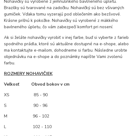
Nohavičky sú vyrobené z jemnulinkého bavlneného úpletu.
Brazilky sú tvarované na zadočku. Nohavičký sú bez všivaných
gumičiek. Vďaka tomu vyzerajú pod oblečením ako bezšvové.
Krásne priľnú k pokožke. Nohavičky sú vyrobené z mäkkého
bavlneného úpletu, čo vám zabezpečí komfort pri nosení.
Ak si želáte nohavičky vyrobiť v inej farbe, buď si vyberte z farieb
spodného prádla, ktoré sú aktuálne dostupné na e-shope, alebo
ma kontaktujte e-mailom, dohodneme si farbu. Následne urobte
objednávku na e-shope a do poznámky napíšte Vami zvolenú
farbu.
ROZMERY NOHAVIČIEK
Veľkosť Obvod bokov v cm
XS
85 - 90
S 90 - 96
M
96 - 102
L 102 - 110