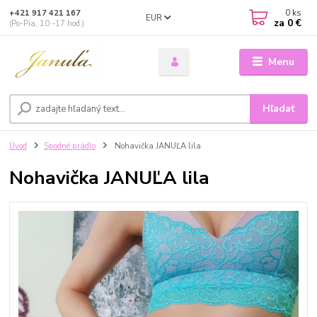
0
ks
+421 917 421 167
EUR
za
0 €
(Po-Pia, 10 -17 hod.)
Menu
Hľadať
Úvod
Spodné prádlo
Nohavička JANUĽA lila
Nohavička JANUĽA lila