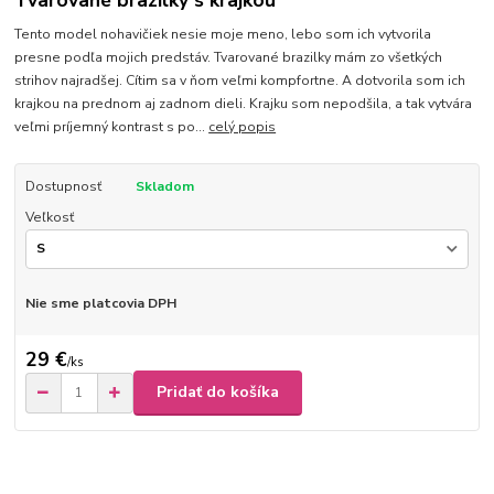
Tvarované brazilky s krajkou
Tento model nohavičiek nesie moje meno, lebo som ich vytvorila
presne podľa mojich predstáv. Tvarované brazilky mám zo všetkých
strihov najradšej. Cítim sa v ňom veľmi kompfortne. A dotvorila som ich
krajkou na prednom aj zadnom dieli. Krajku som nepodšila, a tak vytvára
veľmi príjemný kontrast s po...
celý popis
Dostupnosť
Skladom
Veľkosť
Nie sme platcovia DPH
29 €
/
ks
Pridať do košíka