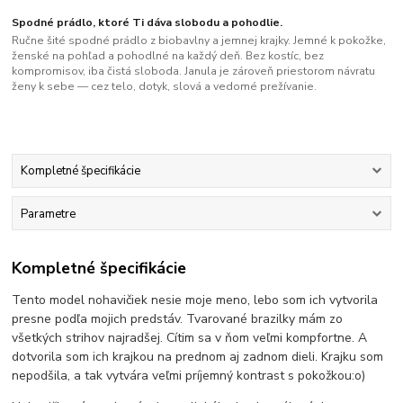
Spodné prádlo, ktoré Ti dáva slobodu a pohodlie.
Ručne šité spodné prádlo z biobavlny a jemnej krajky. Jemné k pokožke,
ženské na pohľad a pohodlné na každý deň. Bez kostíc, bez
kompromisov, iba čistá sloboda. Janula je zároveň priestorom návratu
ženy k sebe — cez telo, dotyk, slová a vedomé prežívanie.
Kompletné špecifikácie
Parametre
Kompletné špecifikácie
Tento model nohavičiek nesie moje meno, lebo som ich vytvorila
presne podľa mojich predstáv. Tvarované brazilky mám zo
všetkých strihov najradšej. Cítim sa v ňom veľmi kompfortne. A
dotvorila som ich krajkou na prednom aj zadnom dieli. Krajku som
nepodšila, a tak vytvára veľmi príjemný kontrast s pokožkou:o)