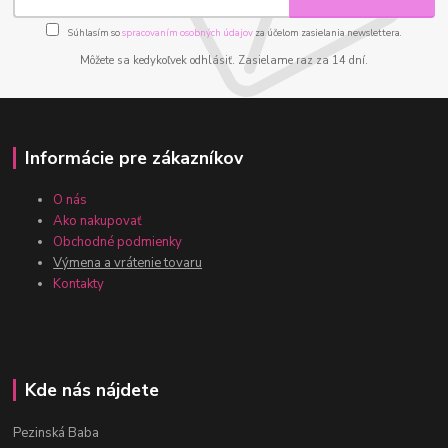
Súhlasím so
spracovaním osobných údajov
za účelom zasielania newslettera.
Môžete sa kedykoľvek odhlásiť. Zasielame raz za 14 dní.
Informácie pre zákazníkov
O nás
Ako nakupovať
Obchodné podmienky
Výmena a vrátenie tovaru
Kontakty
Kde nás nájdete
Pezinská Baba